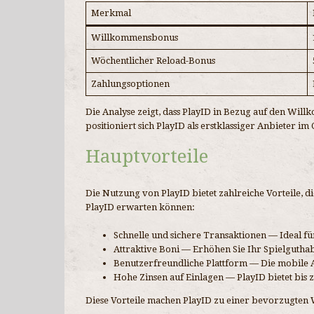
Merkmal
Willkommensbonus
Wöchentlicher Reload-Bonus
Zahlungsoptionen
Die Analyse zeigt, dass PlayID in Bezug auf den Wi
positioniert sich PlayID als erstklassiger Anbieter i
Hauptvorteile
Die Nutzung von PlayID bietet zahlreiche Vorteile, d
PlayID erwarten können:
Schnelle und sichere Transaktionen — Ideal f
Attraktive Boni — Erhöhen Sie Ihr Spielguth
Benutzerfreundliche Plattform — Die mobile
Hohe Zinsen auf Einlagen — PlayID bietet bis 
Diese Vorteile machen PlayID zu einer bevorzugten Wa