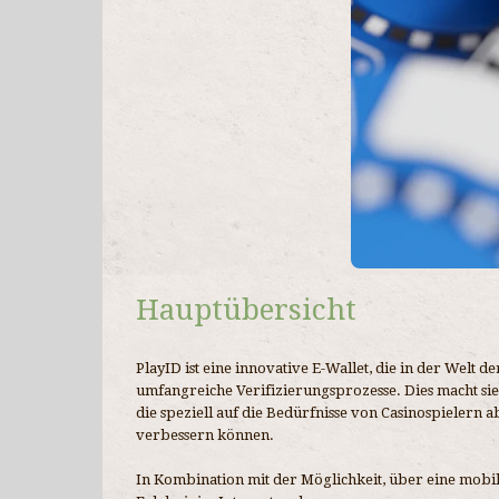
Hauptübersicht
PlayID ist eine innovative E-Wallet, die in der Welt
umfangreiche Verifizierungsprozesse. Dies macht sie 
die speziell auf die Bedürfnisse von Casinospielern
verbessern können.
In Kombination mit der Möglichkeit, über eine mobil