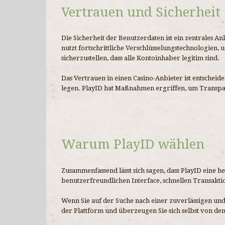
Vertrauen und Sicherheit
Die Sicherheit der Benutzerdaten ist ein zentrales A
nutzt fortschrittliche Verschlüsselungstechnologien
sicherzustellen, dass alle Kontoinhaber legitim sind.
Das Vertrauen in einen Casino-Anbieter ist entscheide
legen. PlayID hat Maßnahmen ergriffen, um Transpar
Warum PlayID wählen
Zusammenfassend lässt sich sagen, dass PlayID eine he
benutzerfreundlichen Interface, schnellen Transakti
Wenn Sie auf der Suche nach einer zuverlässigen und 
der Plattform und überzeugen Sie sich selbst von de