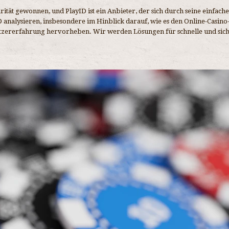
arität gewonnen, und PlayID ist ein Anbieter, der sich durch seine einfa
ID analysieren, insbesondere im Hinblick darauf, wie es den Online-Cas
tzererfahrung hervorheben. Wir werden Lösungen für schnelle und sich