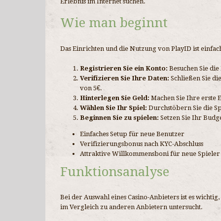
Erlebnis im Internet suchen.
Wie man beginnt
Das Einrichten und die Nutzung von PlayID ist einfach
Registrieren Sie ein Konto:
Besuchen Sie die 
Verifizieren Sie Ihre Daten:
Schließen Sie die
von 5€.
Hinterlegen Sie Geld:
Machen Sie Ihre erste
Wählen Sie Ihr Spiel:
Durchstöbern Sie die Sp
Beginnen Sie zu spielen:
Setzen Sie Ihr Budge
Einfaches Setup für neue Benutzer
Verifizierungsbonus nach KYC-Abschluss
Attraktive Willkommensboni für neue Spieler
Funktionsanalyse
Bei der Auswahl eines Casino-Anbieters ist es wich
im Vergleich zu anderen Anbietern untersucht.