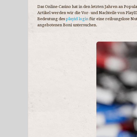
Das Online-Casino hat in den letzten Jahren an Popul
Artikel werden wir die Vor- und Nachteile von Play
Bedeutung des
playid login
für eine reibungslose Nu
angebotenen Boni untersuchen.