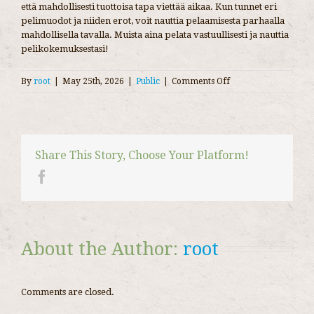
että mahdollisesti tuottoisa tapa viettää aikaa. Kun tunnet eri
pelimuodot ja niiden erot, voit nauttia pelaamisesta parhaalla
mahdollisella tavalla. Muista aina pelata vastuullisesti ja nauttia
pelikokemuksestasi!
on
By
root
|
May 25th, 2026
|
Public
|
Comments Off
Eroja
eri
uhkapelaamisen
muodoissa:
mitä
Share This Story, Choose Your Platform!
sinun
on
hyvä
tietää
kasinoista
About the Author: 
root
Comments are closed.