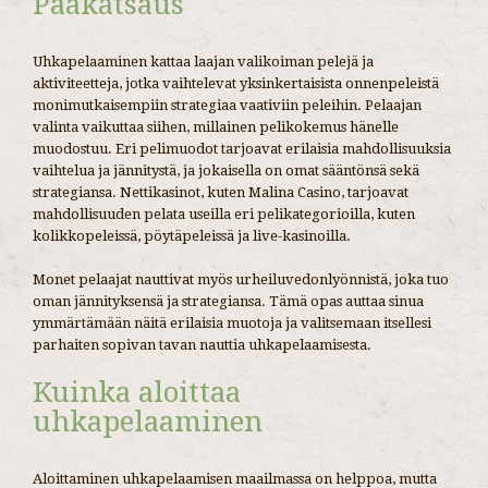
Pääkatsaus
Uhkapelaaminen kattaa laajan valikoiman pelejä ja
aktiviteetteja, jotka vaihtelevat yksinkertaisista onnenpeleistä
monimutkaisempiin strategiaa vaativiin peleihin. Pelaajan
valinta vaikuttaa siihen, millainen pelikokemus hänelle
muodostuu. Eri pelimuodot tarjoavat erilaisia mahdollisuuksia
vaihtelua ja jännitystä, ja jokaisella on omat sääntönsä sekä
strategiansa. Nettikasinot, kuten Malina Casino, tarjoavat
mahdollisuuden pelata useilla eri pelikategorioilla, kuten
kolikkopeleissä, pöytäpeleissä ja live-kasinoilla.
Monet pelaajat nauttivat myös urheiluvedonlyönnistä, joka tuo
oman jännityksensä ja strategiansa. Tämä opas auttaa sinua
ymmärtämään näitä erilaisia muotoja ja valitsemaan itsellesi
parhaiten sopivan tavan nauttia uhkapelaamisesta.
Kuinka aloittaa
uhkapelaaminen
Aloittaminen uhkapelaamisen maailmassa on helppoa, mutta