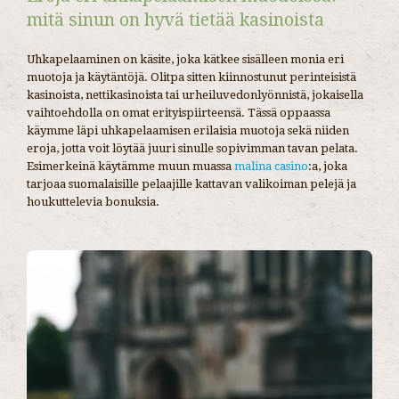
mitä sinun on hyvä tietää kasinoista
Uhkapelaaminen on käsite, joka kätkee sisälleen monia eri
muotoja ja käytäntöjä. Olitpa sitten kiinnostunut perinteisistä
kasinoista, nettikasinoista tai urheiluvedonlyönnistä, jokaisella
vaihtoehdolla on omat erityispiirteensä. Tässä oppaassa
käymme läpi uhkapelaamisen erilaisia muotoja sekä niiden
eroja, jotta voit löytää juuri sinulle sopivimman tavan pelata.
Esimerkeinä käytämme muun muassa
malina casino
:a, joka
tarjoaa suomalaisille pelaajille kattavan valikoiman pelejä ja
houkuttelevia bonuksia.