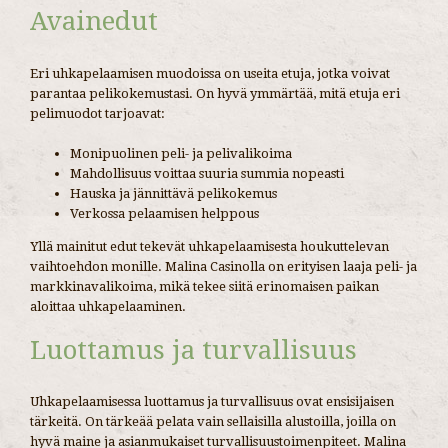
Avainedut
Eri uhkapelaamisen muodoissa on useita etuja, jotka voivat
parantaa pelikokemustasi. On hyvä ymmärtää, mitä etuja eri
pelimuodot tarjoavat:
Monipuolinen peli- ja pelivalikoima
Mahdollisuus voittaa suuria summia nopeasti
Hauska ja jännittävä pelikokemus
Verkossa pelaamisen helppous
Yllä mainitut edut tekevät uhkapelaamisesta houkuttelevan
vaihtoehdon monille. Malina Casinolla on erityisen laaja peli- ja
markkinavalikoima, mikä tekee siitä erinomaisen paikan
aloittaa uhkapelaaminen.
Luottamus ja turvallisuus
Uhkapelaamisessa luottamus ja turvallisuus ovat ensisijaisen
tärkeitä. On tärkeää pelata vain sellaisilla alustoilla, joilla on
hyvä maine ja asianmukaiset turvallisuustoimenpiteet. Malina