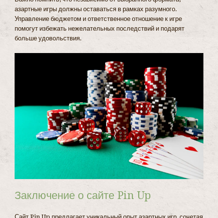
азартные игры должны оставаться в рамках разумного.
Управление бюджетом и ответственное отношение к игре
помогут избежать нежелательных последствий и подарят
больше удовольствия.
Заключение о сайте Pin Up
Сайт Pin Up предлагает уникальный опыт азартных игр, сочетая