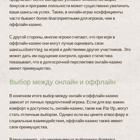
бонусов и программ лояльности может существенно увеличить
ваши шансы на успех. Также, в онлайн-играх коэффициенты
часто бывают более благоприятными для игроков, чем в
оффлайн-казино.
С другой стороны, многие игроки считают, что при игре в
оффлайн-казино они могут лучше оценивать свои
шансы,observing за игрой и действиями других участников. Это
может дать им ощущение контроля, однако статистика
показывает, что в долгосрочной перспективе онлайн-казино
имеют преимущество.
Выбор между онлайн и оффлайн
В конечном итоге выбор между онлайн и оффлайн-казино
зависит от личных предпочтений игрока. Если для вас важен
комфорт и доступность, онлайн-казино, такие как Pin Up, могут
стать отличным выбором. Однако если вы цените атмосферу и
социальные взаимодействия, оффлайн-казино также имеют
свои преимущества.
Важно помнить, что независимо от выбранного формата,