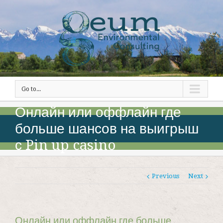
Go to...
Онлайн или оффлайн где
больше шансов на выигрыш
с Pin up casino
Previous
Next
Онлайн или оффлайн где больше