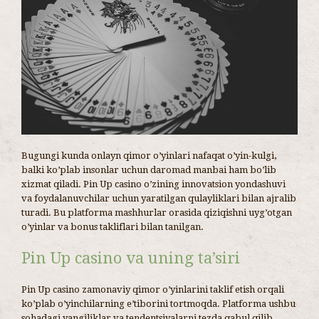
Bugungi kunda onlayn qimor o’yinlari nafaqat o’yin-kulgi,
balki ko’plab insonlar uchun daromad manbai ham bo’lib
xizmat qiladi. Pin Up casino o’zining innovatsion yondashuvi
va foydalanuvchilar uchun yaratilgan qulayliklari bilan ajralib
turadi. Bu platforma mashhurlar orasida qiziqishni uyg’otgan
o’yinlar va bonus takliflari bilan tanilgan.
Pin Up casino va uning ta’siri
Pin Up casino zamonaviy qimor o’yinlarini taklif etish orqali
ko’plab o’yinchilarning e’tiborini tortmoqda. Platforma ushbu
sohadagi yangiliklar va tendentsiyalarni tezda qabul qilib,