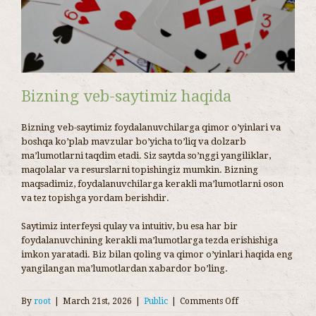
Bizning veb-saytimiz haqida
Bizning veb-saytimiz foydalanuvchilarga qimor o’yinlari va
boshqa ko’plab mavzular bo’yicha to’liq va dolzarb
ma’lumotlarni taqdim etadi. Siz saytda so’nggi yangiliklar,
maqolalar va resurslarni topishingiz mumkin. Bizning
maqsadimiz, foydalanuvchilarga kerakli ma’lumotlarni oson
va tez topishga yordam berishdir.
Saytimiz interfeysi qulay va intuitiv, bu esa har bir
foydalanuvchining kerakli ma’lumotlarga tezda erishishiga
imkon yaratadi. Biz bilan qoling va qimor o’yinlari haqida eng
yangilangan ma’lumotlardan xabardor bo’ling.
on
By
root
|
March 21st, 2026
|
Public
|
Comments Off
Mashhurlar