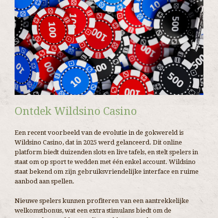
Ontdek Wildsino Casino
Een recent voorbeeld van de evolutie in de gokwereld is
Wildsino Casino, dat in 2025 werd gelanceerd. Dit online
platform biedt duizenden slots en live tafels, en stelt spelers in
staat om op sport te wedden met één enkel account. Wildsino
staat bekend om zijn gebruiksvriendelijke interface en ruime
aanbod aan spellen.
Nieuwe spelers kunnen profiteren van een aantrekkelijke
welkomstbonus, wat een extra stimulans biedt om de