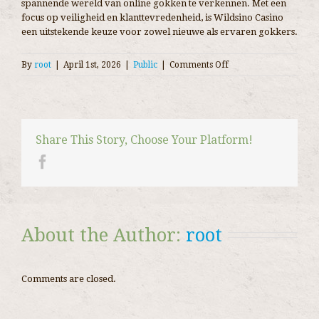
spannende wereld van online gokken te verkennen. Met een
focus op veiligheid en klanttevredenheid, is Wildsino Casino
een uitstekende keuze voor zowel nieuwe als ervaren gokkers.
on
By
root
|
April 1st, 2026
|
Public
|
Comments Off
De
historische
evolutie
van
casino's
Share This Story, Choose Your Platform!
van
speelhallen
tot
moderne
goktempels
About the Author: 
root
Comments are closed.