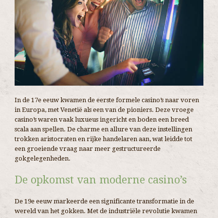
In de 17e eeuw kwamen de eerste formele casino’s naar voren
in Europa, met Venetië als een van de pioniers. Deze vroege
casino’s waren vaak luxueus ingericht en boden een breed
scala aan spellen. De charme en allure van deze instellingen
trokken aristocraten en rijke handelaren aan, wat leidde tot
een groeiende vraag naar meer gestructureerde
gokgelegenheden.
De opkomst van moderne casino’s
De 19e eeuw markeerde een significante transformatie in de
wereld van het gokken. Met de industriële revolutie kwamen