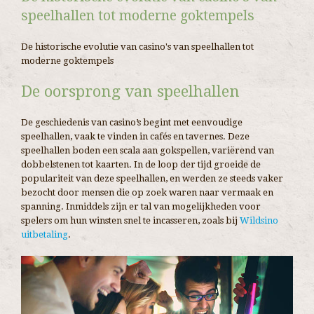
speelhallen tot moderne goktempels
De historische evolutie van casino's van speelhallen tot
moderne goktempels
De oorsprong van speelhallen
De geschiedenis van casino’s begint met eenvoudige
speelhallen, vaak te vinden in cafés en tavernes. Deze
speelhallen boden een scala aan gokspellen, variërend van
dobbelstenen tot kaarten. In de loop der tijd groeide de
populariteit van deze speelhallen, en werden ze steeds vaker
bezocht door mensen die op zoek waren naar vermaak en
spanning. Inmiddels zijn er tal van mogelijkheden voor
spelers om hun winsten snel te incasseren, zoals bij
Wildsino
uitbetaling
.