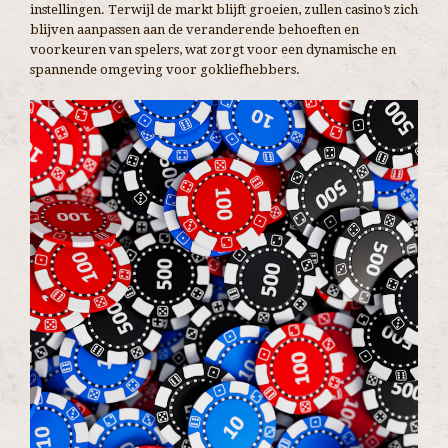
instellingen. Terwijl de markt blijft groeien, zullen casino’s zich
blijven aanpassen aan de veranderende behoeften en
voorkeuren van spelers, wat zorgt voor een dynamische en
spannende omgeving voor gokliefhebbers.