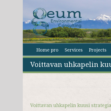
Home pro
Services
Projects
Voittavan uhkapelin kuu
Voittavan uhkapelin kuusi strategia