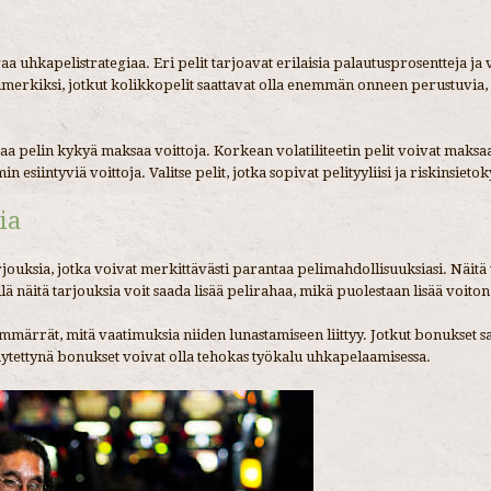
 uhkapelistrategiaa. Eri pelit tarjoavat erilaisia palautusprosentteja ja 
imerkiksi, jotkut kolikkopelit saattavat olla enemmän onneen perustuvia, 
ittaa pelin kykyä maksaa voittoja. Korkean volatiliteetin pelit voivat mak
 esiintyviä voittoja. Valitse pelit, jotka sopivat pelityyliisi ja riskinsietok
ia
jouksia, jotka voivat merkittävästi parantaa pelimahdollisuuksiasi. Näitä
ä näitä tarjouksia voit saada lisää pelirahaa, mikä puolestaan lisää voito
mmärrät, mitä vaatimuksia niiden lunastamiseen liittyy. Jotkut bonukset saa
käytettynä bonukset voivat olla tehokas työkalu uhkapelaamisessa.