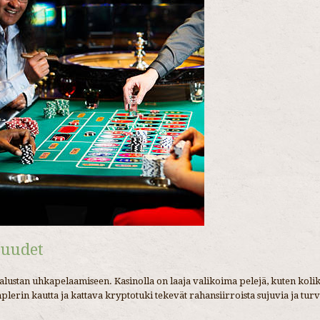
suudet
alustan uhkapelaamiseen. Kasinolla on laaja valikoima pelejä, kuten kolikk
plerin kautta ja kattava kryptotuki tekevät rahansiirroista sujuvia ja turva