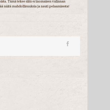
oista. Tämä tekee siitä erinomaisen valinnan
ää näitä mahdollisuuksia ja nauti pelaamisesta!