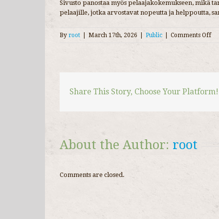
Sivusto panostaa myös pelaajakokemukseen, mikä tarkoi
pelaajille, jotka arvostavat nopeutta ja helppoutta, 
on
By
root
|
March 17th, 2026
|
Public
|
Comments Off
Vo
uh
ku
str
joi
Share This Story, Choose Your Platform!
pa
ma
About the Author: 
root
Comments are closed.