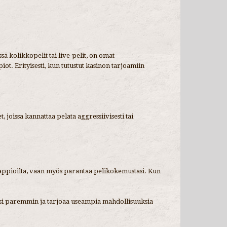
ä kolikkopelit tai live-pelit, on omat
iot. Erityisesti, kun tutustut kasinon tarjoamiin
, joissa kannattaa pelata aggressiivisesti tai
a tappioilta, vaan myös parantaa pelikokemustasi. Kun
töäsi paremmin ja tarjoaa useampia mahdollisuuksia