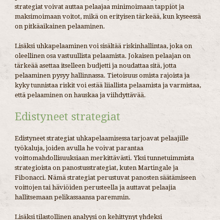
strategiat voivat auttaa pelaajaa minimoimaan tappiot ja
maksimoimaan voitot, mikä on erityisen tärkeää, kun kyseessä
on pitkäaikainen pelaaminen.
Lisäksi uhkapelaaminen voi sisältää riskinhallintaa, joka on
oleellinen osa vastuullista pelaamista. Jokaisen pelaajan on
tärkeää asettaa itselleen budjetti ja noudattaa sitä, jotta
pelaaminen pysyy hallinnassa. Tietoisuus omista rajoista ja
kyky tunnistaa riskit voi estää liiallista pelaamista ja varmistaa,
että pelaaminen on hauskaa ja viihdyttävää.
Edistyneet strategiat
Edistyneet strategiat uhkapelaamisessa tarjoavat pelaajille
työkaluja, joiden avulla he voivat parantaa
voittomahdollisuuksiaan merkittävästi. Yksi tunnetuimmista
strategioista on panostusstrategiat, kuten Martingale ja
Fibonacci. Nämä strategiat perustuvat panosten säätämiseen
voittojen tai häviöiden perusteella ja auttavat pelaajia
hallitsemaan pelikassaansa paremmin.
Lisäksi tilastollinen analyysi on kehittynyt yhdeksi