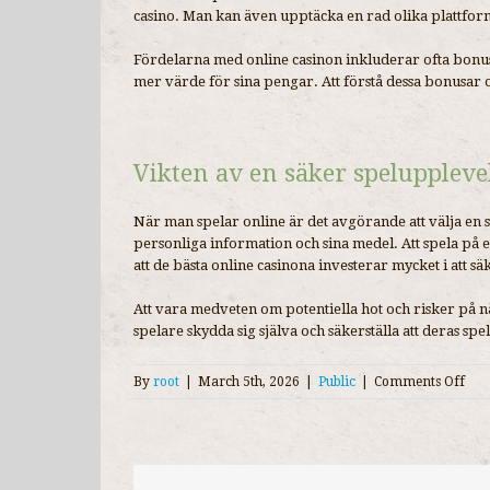
casino. Man kan även upptäcka en rad olika plattfor
Fördelarna med online casinon inkluderar ofta bonu
mer värde för sina pengar. Att förstå dessa bonusar
Vikten av en säker speluppleve
När man spelar online är det avgörande att välja en 
personliga information och sina medel. Att spela på e
att de bästa online casinona investerar mycket i att sä
Att vara medveten om potentiella hot och risker på nä
spelare skydda sig själva och säkerställa att deras spe
on
By
root
|
March 5th, 2026
|
Public
|
Comments Off
Utf
spä
i
casi