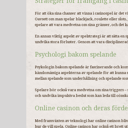
Strategier för framgång i casi
För att öka sina chanser att vinna i casinospel är det
Oavsett om man spelar blackjack, roulette eller slot
spelare att vara medvetna om sina gränser, och det kan
En annan viktig aspekt av spelstrategi är att sätta en
undvika stora förluster. Genom att vara disciplinerad 
Psychologi bakom spelande
Psykologin bakom spelande är fascinerande och komple
känslomässiga aspekterna av spelande för att kunna spe
mellan spelande som underhållning och spelande som
Spelare bör också vara medvetna om sina triggers – sit
och undvika impulsiva beslut som kan leda till oöns
Online casinon och deras förde
Med framväxten av teknologi har online casinon blivi
hur de vill spela. Online casinon har också ett brett ut