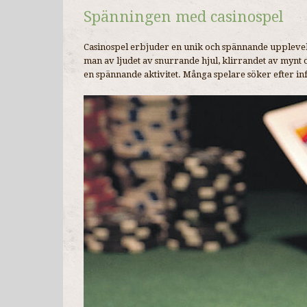
Spänningen med casinospel
Casinospel erbjuder en unik och spännande upplevelse
man av ljudet av snurrande hjul, klirrandet av mynt 
en spännande aktivitet. Många spelare söker efter i