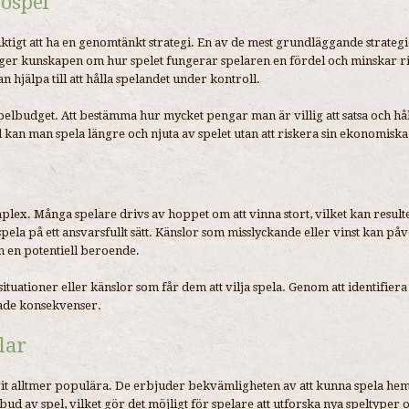
nospel
 viktigt att ha en genomtänkt strategi. En av de mest grundläggande strategi
s, ger kunskapen om hur spelet fungerar spelaren en fördel och minskar r
 hjälpa till att hålla spelandet under kontroll.
 spelbudget. Att bestämma hur mycket pengar man är villig att satsa och hål
kan man spela längre och njuta av spelet utan att riskera sin ekonomiska s
x. Många spelare drivs av hoppet om att vinna stort, vilket kan resultera
la på ett ansvarsfullt sätt. Känslor som misslyckande eller vinst kan påver
 en potentiell beroende.
uationer eller känslor som får dem att vilja spela. Genom att identifiera 
kade konsekvenser.
lar
t alltmer populära. De erbjuder bekvämligheten av att kunna spela hemifr
bud av spel, vilket gör det möjligt för spelare att utforska nya speltyper och