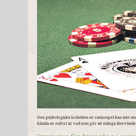
Den psykologiska lockelsen av casinospel kan inte u
känsla av eufori är vad som gör att många återvänder 