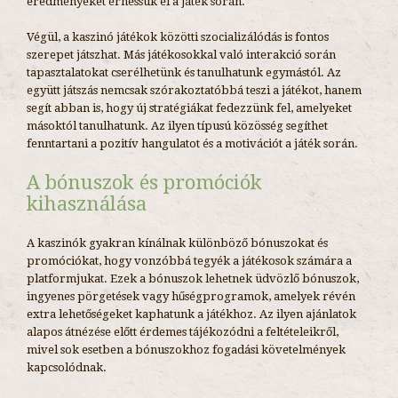
eredményeket érhessük el a játék során.
Végül, a kaszinó játékok közötti szocializálódás is fontos
szerepet játszhat. Más játékosokkal való interakció során
tapasztalatokat cserélhetünk és tanulhatunk egymástól. Az
együtt játszás nemcsak szórakoztatóbbá teszi a játékot, hanem
segít abban is, hogy új stratégiákat fedezzünk fel, amelyeket
másoktól tanulhatunk. Az ilyen típusú közösség segíthet
fenntartani a pozitív hangulatot és a motivációt a játék során.
A bónuszok és promóciók
kihasználása
A kaszinók gyakran kínálnak különböző bónuszokat és
promóciókat, hogy vonzóbbá tegyék a játékosok számára a
platformjukat. Ezek a bónuszok lehetnek üdvözlő bónuszok,
ingyenes pörgetések vagy hűségprogramok, amelyek révén
extra lehetőségeket kaphatunk a játékhoz. Az ilyen ajánlatok
alapos átnézése előtt érdemes tájékozódni a feltételeikről,
mivel sok esetben a bónuszokhoz fogadási követelmények
kapcsolódnak.