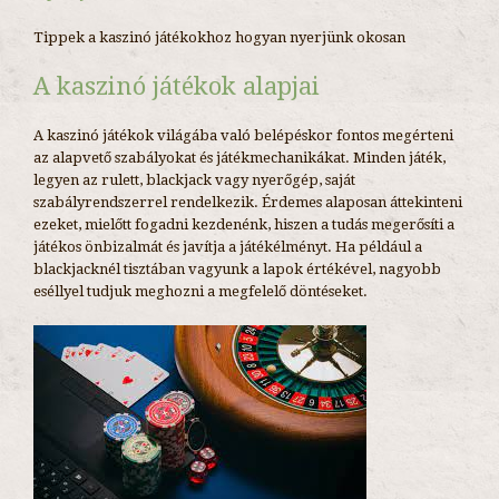
Tippek a kaszinó játékokhoz hogyan nyerjünk okosan
A kaszinó játékok alapjai
A kaszinó játékok világába való belépéskor fontos megérteni
az alapvető szabályokat és játékmechanikákat. Minden játék,
legyen az rulett, blackjack vagy nyerőgép, saját
szabályrendszerrel rendelkezik. Érdemes alaposan áttekinteni
ezeket, mielőtt fogadni kezdenénk, hiszen a tudás megerősíti a
játékos önbizalmát és javítja a játékélményt. Ha például a
blackjacknél tisztában vagyunk a lapok értékével, nagyobb
eséllyel tudjuk meghozni a megfelelő döntéseket.