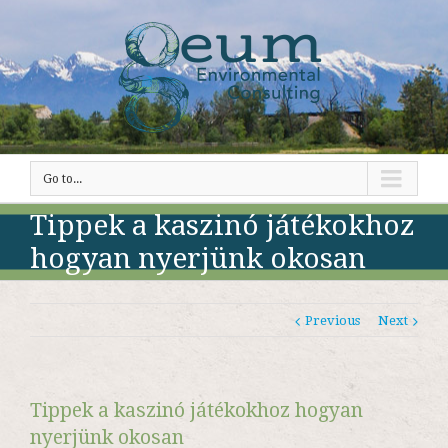
Go to...
Tippek a kaszinó játékokhoz
hogyan nyerjünk okosan
Previous
Next
Tippek a kaszinó játékokhoz hogyan
nyerjünk okosan