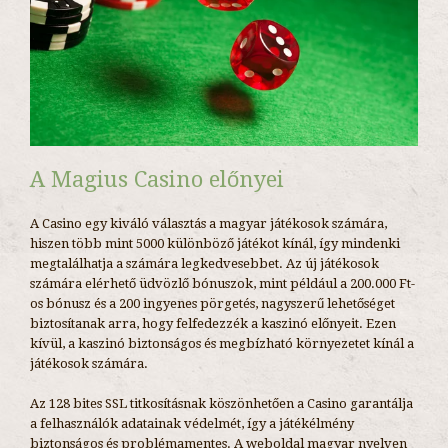
A Magius Casino előnyei
A Casino egy kiváló választás a magyar játékosok számára,
hiszen több mint 5000 különböző játékot kínál, így mindenki
megtalálhatja a számára legkedvesebbet. Az új játékosok
számára elérhető üdvözlő bónuszok, mint például a 200.000 Ft-
os bónusz és a 200 ingyenes pörgetés, nagyszerű lehetőséget
biztosítanak arra, hogy felfedezzék a kaszinó előnyeit. Ezen
kívül, a kaszinó biztonságos és megbízható környezetet kínál a
játékosok számára.
Az 128 bites SSL titkosításnak köszönhetően a Casino garantálja
a felhasználók adatainak védelmét, így a játékélmény
biztonságos és problémamentes. A weboldal magyar nyelven