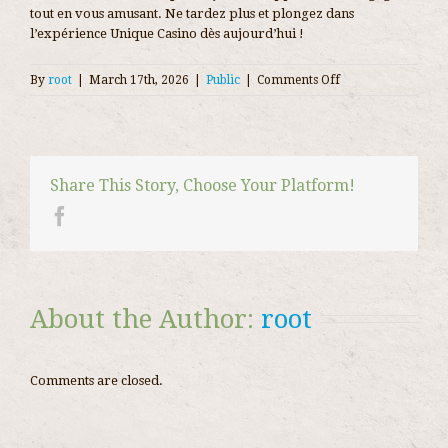
tout en vous amusant. Ne tardez plus et plongez dans
l’expérience Unique Casino dès aujourd’hui !
on
By
root
|
March 17th, 2026
|
Public
|
Comments Off
Technologie
et
jeux
comment
les
Share This Story, Choose Your Platform!
casinos
modernes
réinventent
l'expérience
du
joueur
About the Author: 
root
Comments are closed.