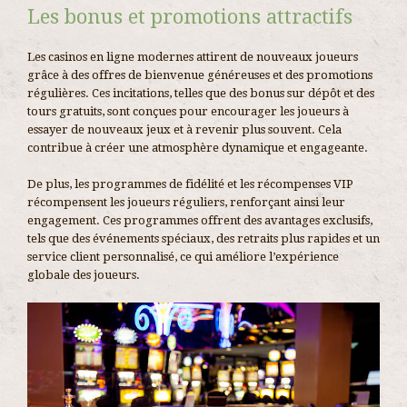
Les bonus et promotions attractifs
Les casinos en ligne modernes attirent de nouveaux joueurs
grâce à des offres de bienvenue généreuses et des promotions
régulières. Ces incitations, telles que des bonus sur dépôt et des
tours gratuits, sont conçues pour encourager les joueurs à
essayer de nouveaux jeux et à revenir plus souvent. Cela
contribue à créer une atmosphère dynamique et engageante.
De plus, les programmes de fidélité et les récompenses VIP
récompensent les joueurs réguliers, renforçant ainsi leur
engagement. Ces programmes offrent des avantages exclusifs,
tels que des événements spéciaux, des retraits plus rapides et un
service client personnalisé, ce qui améliore l’expérience
globale des joueurs.