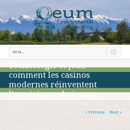
Go to...
Technologie et jeux
comment les casinos
modernes réinventent
l'expérience du joueur
Previous
Next