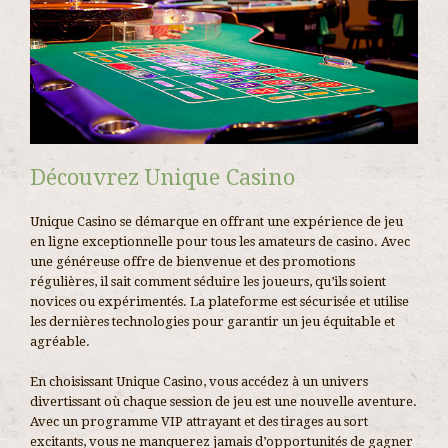
Découvrez Unique Casino
Unique Casino se démarque en offrant une expérience de jeu
en ligne exceptionnelle pour tous les amateurs de casino. Avec
une généreuse offre de bienvenue et des promotions
régulières, il sait comment séduire les joueurs, qu’ils soient
novices ou expérimentés. La plateforme est sécurisée et utilise
les dernières technologies pour garantir un jeu équitable et
agréable.
En choisissant Unique Casino, vous accédez à un univers
divertissant où chaque session de jeu est une nouvelle aventure.
Avec un programme VIP attrayant et des tirages au sort
excitants, vous ne manquerez jamais d’opportunités de gagner