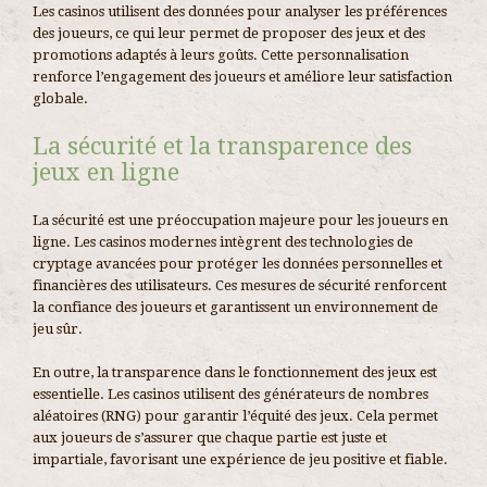
Les casinos utilisent des données pour analyser les préférences
des joueurs, ce qui leur permet de proposer des jeux et des
promotions adaptés à leurs goûts. Cette personnalisation
renforce l’engagement des joueurs et améliore leur satisfaction
globale.
La sécurité et la transparence des
jeux en ligne
La sécurité est une préoccupation majeure pour les joueurs en
ligne. Les casinos modernes intègrent des technologies de
cryptage avancées pour protéger les données personnelles et
financières des utilisateurs. Ces mesures de sécurité renforcent
la confiance des joueurs et garantissent un environnement de
jeu sûr.
En outre, la transparence dans le fonctionnement des jeux est
essentielle. Les casinos utilisent des générateurs de nombres
aléatoires (RNG) pour garantir l’équité des jeux. Cela permet
aux joueurs de s’assurer que chaque partie est juste et
impartiale, favorisant une expérience de jeu positive et fiable.