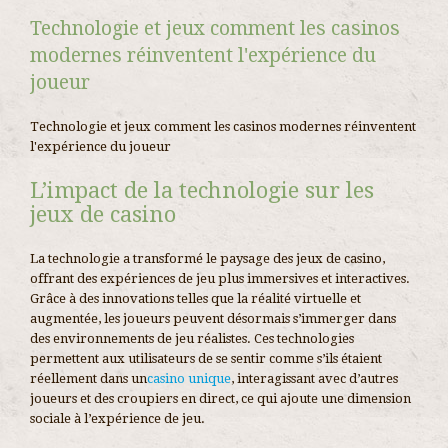
Technologie et jeux comment les casinos
modernes réinventent l'expérience du
joueur
Technologie et jeux comment les casinos modernes réinventent
l'expérience du joueur
L’impact de la technologie sur les
jeux de casino
La technologie a transformé le paysage des jeux de casino,
offrant des expériences de jeu plus immersives et interactives.
Grâce à des innovations telles que la réalité virtuelle et
augmentée, les joueurs peuvent désormais s’immerger dans
des environnements de jeu réalistes. Ces technologies
permettent aux utilisateurs de se sentir comme s’ils étaient
réellement dans un
casino unique
, interagissant avec d’autres
joueurs et des croupiers en direct, ce qui ajoute une dimension
sociale à l’expérience de jeu.