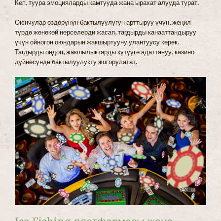
Кеп, туура эмоцияларды камтууда жана ырахат алууда турат.
Оюнчулар өздөрүнүн бактылуулугун арттыруу үчүн, жеңил
түрдө жөнөкөй нерселерди жасап, тагдырды канааттандыруу
үчүн ойногон оюндарын жакшыртууну улантуусу керек.
Тагдырды оңдоп, жакшылыктарды күтүүгө адаттануу, казино
дүйнөсүндө бактылуулукту жогорулатат.