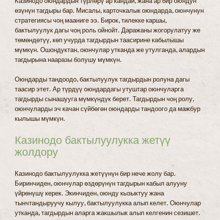
Казинодо оюндардын түрлөрү ар кандай, жана ар бир оюндун
өзүнүн тагдыры бар. Мисалы, карточкалык оюндарда, оюнчунун
стратегиясы чоң мааниге ээ. Бирок, тилекке каршы,
бактылуулук дагы чоң роль ойнойт. Даражаны жогорулатуу же
төмөндөтүү, көп учурда тагдырдын таасирине кабылышы
мүмкүн. Ошондуктан, оюнчулар утканда же утулганда, алардын
тагдырына нааразы болушу мүмкүн.
Оюндарды тандоодо, бактылуулук тагдырдын ролуна дагы
таасир этет. Ар түрдүү оюндардагы утуштар оюнчуларга
тагдырды сынашууга мүмкүндүк берет. Тагдырдын чоң ролу,
оюнчуларды эч качан сүйбөгөн оюндарды тандоого да мажбур
кылышы мүмкүн.
Казинодо бактылуулукка жетүү
жолдору
Казинодо бактылуулукка жетүүнүн бир нече жолу бар.
Биринчиден, оюнчулар өздөрүнүн тагдырын кабыл алууну
үйрөнүшү керек. Экинчиден, оюнду кызыктуу жана
тынчтандыруучу кылуу, бактылуулукка алып келет. Оюнчулар
утканда, тагдырдын аларга жакшылык алып келгенин сезишет.