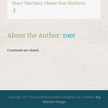
мааниси
Share This Story, Choose Your Platform!
About the Author: 
root
Comments are closed.
Copyright 2017 Geum Environmental Consulting, Inc.| website:
Big
Red Barn Design