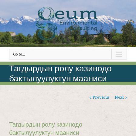
Go to...
Тагдырдын ролу казинодо
бактылуулуктун мааниси
Previous
Next
Тагдырдын ролу казинодо
бактылуулуктун мааниси