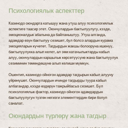
Психологиялык аспекттер
Казинодо оюндарга катышуу жана утуш алуу психологиялык
аспектиге таасир этет. Оюнчулардын бактылуулугу, кээде,
эмоционалдык абалына да байланыштуу. Утуш алганда,
адамдар өзүн бактылуу сезишет, бул болсо алардын курама
эмоцияларын күчөтөт. Тагдырдын жакшы болооруна ишенүү,
бактылуулукка алып келет, ал эми катачылыктарды кабыл
алуу, оюнчулардын каршылык көрсөтүүсүнө жана бактылуулук
сезиминин төмөндөшүнө алып келиши мүмкүн.
Ошентип, казинодо ойногон адамдар тагдырын кабыл алууну
үйрөнүшөт. Оюнчулардын ичинде тагдырды туура кабыл
албагандар, кээде өздөрүн тажрыйбасыз сезишет. Бул
психологиялык фактор, казинодо ойногон адамдардын
бактылуулугун түзгөн негизги элементтердин бири болуп
саналат.
Оюндардын түрлөрү жана тагдыр