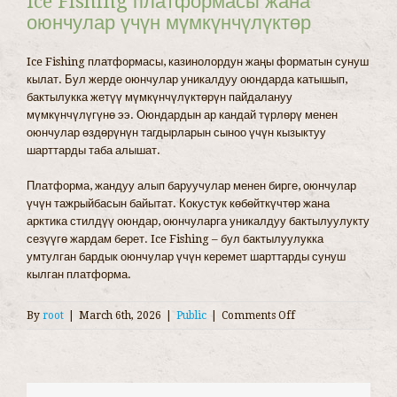
Ice Fishing платформасы жана
оюнчулар үчүн мүмкүнчүлүктөр
Ice Fishing платформасы, казинолордун жаңы форматын сунуш
кылат. Бул жерде оюнчулар уникалдуу оюндарда катышып,
бактылукка жетүү мүмкүнчүлүктөрүн пайдалануу
мүмкүнчүлүгүнө ээ. Оюндардын ар кандай түрлөрү менен
оюнчулар өздөрүнүн тагдырларын сыноо үчүн кызыктуу
шарттарды таба алышат.
Платформа, жандуу алып баруучулар менен бирге, оюнчулар
үчүн тажрыйбасын байытат. Кокустук көбөйткүчтөр жана
арктика стилдүү оюндар, оюнчуларга уникалдуу бактылуулукту
сезүүгө жардам берет. Ice Fishing – бул бактылуулукка
умтулган бардык оюнчулар үчүн керемет шарттарды сунуш
кылган платформа.
on
By
root
|
March 6th, 2026
|
Public
|
Comments Off
Тагдырдын
ролу
казинодо
бактылуулуктун