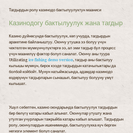
Тагдырдын ролу казинодо бактылуулуктун мааниси
Казинодогу бактылуулук жана тагдыр
Казино дүйнөсүндө бактылуулук, көп учурда, тагдырдын
аракетине байланыштуу. Оюнчу утушка ээ болуу үчүн
чектелген мүмкүнчүлүктөргө ээ, ал эми тагдыр бул процесс
үчүн маанилүү фактор болуп саналат. Оюнчу аны туура
Utilizating
ice fishing demo version
, тагдыр аны бактылуу
кылышы мүмкүн, бирок кээде тагдырдын катачылыктары да
болбой койбойт. Мунун натыйжасында, адамдар казинодо
өздөрүнүн тагдырларын сынашып, бактылуу болууну үмүт
кылышат.
Ушул себептен, казино оюндарында бактылуулук тагдырдын
бир бөлүгү катары кабыл алынат. Оюнчулар утушту жана
утулган учурларын тажрыйба катары кабыл алышат. Тагдырдын
ролу, оюнчулардын ишениминде, бактылуулукка күч берген
негизги элемент болуп саналат.