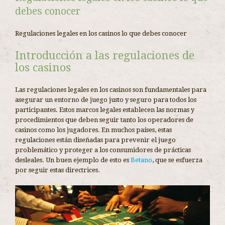
debes conocer
Regulaciones legales en los casinos lo que debes conocer
Introducción a las regulaciones de
los casinos
Las regulaciones legales en los casinos son fundamentales para
asegurar un entorno de juego justo y seguro para todos los
participantes. Estos marcos legales establecen las normas y
procedimientos que deben seguir tanto los operadores de
casinos como los jugadores. En muchos países, estas
regulaciones están diseñadas para prevenir el juego
problemático y proteger a los consumidores de prácticas
desleales. Un buen ejemplo de esto es
Betano
, que se esfuerza
por seguir estas directrices.