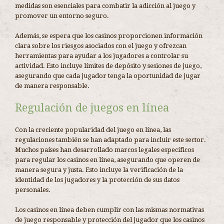
medidas son esenciales para combatir la adicción al juego y
promover un entorno seguro.
Además, se espera que los casinos proporcionen información
clara sobre los riesgos asociados con el juego y ofrezcan
herramientas para ayudar a los jugadores a controlar su
actividad. Esto incluye límites de depósito y sesiones de juego,
asegurando que cada jugador tenga la oportunidad de jugar
de manera responsable.
Regulación de juegos en línea
Con la creciente popularidad del juego en línea, las
regulaciones también se han adaptado para incluir este sector.
Muchos países han desarrollado marcos legales específicos
para regular los casinos en línea, asegurando que operen de
manera segura y justa. Esto incluye la verificación de la
identidad de los jugadores y la protección de sus datos
personales.
Los casinos en línea deben cumplir con las mismas normativas
de juego responsable y protección del jugador que los casinos