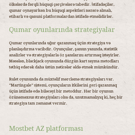
ölkələrdə fərqli hüquqi çərçivələrə tabedir. İstifadəçilər,
qumar oynayarkən bu hüquqi aspektləri nəzərə almalı,
etibarlı və qanuni platformalardan istifadə etməlidirlər.
Qumar oyunlarında strategiyalar
Qumar oyunlarında uğur qazanmaq üçün strategiya və
planlaşdırma vacibdir. Oyunçular, şansın yanında, statistik
analizlər və strategiyalarla öz şanslarını artırmaq istəyirlər.
Məsələn, blackjack oyununda düzgün kart sayma metodları
tətbiq edərək daha üstün nəticələr əldə etmək mümkündür.
Rulet oyununda da müxtəlif mərcləmə strategiyaları var.
“Martingale” sistemi, oyunçuların itkilərini geri qazanmaq
üçün istifadə edə biləcəyi bir metoddur. Hər bir oyunun
özünəməxsus strategiyaları olsa da, unutmamalıyıq ki, heç bir
strategiya tam zəmanət vermir.
Mostbet AZ platforması