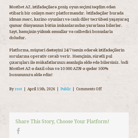
Mostbet AZ, istifadəçilərə geniş oyun seçimi təqdim edən
etibarlı bir onlayn mərc platformasıdır. İstifadəçilər burada
idman mərc, kazino oyunları və canlı diler təcrübəsi yaşayaraq
qumar dünyasının bütün imkanlarından yararlana bilərlər.
Sayt, həmçinin yüksək əmsallar və cəlbedici bonuslarla
doludur.
Platforma, müştəri dəstəyini 24/7 təmin edərək istifadəçilərin
sorularına operativ cavab verir. Həmçinin, sürətli pul
çıxarışları ilə mükafatlarınızı asanlıqla əldə edə bilərsiniz. İndi
Mostbet AZ-ə daxil olun və 10 000 AZN-ə qədər 500%
bonusunuzu əldə edin!
on
By
root
|
April 15th, 2026
|
Public
|
Comments Off
Qumar
dünyasına
ətraflı
baxış
İstifadəçi
Share This Story, Choose Your Platform!
üçün
bələdçi