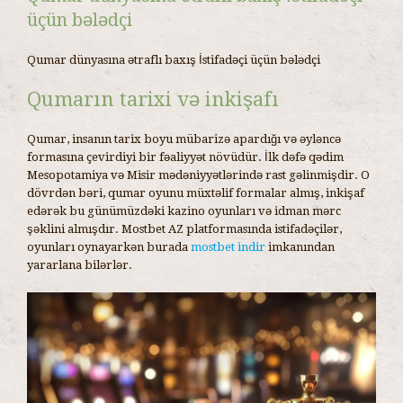
üçün bələdçi
Qumar dünyasına ətraflı baxış İstifadəçi üçün bələdçi
Qumarın tarixi və inkişafı
Qumar, insanın tarix boyu mübarizə apardığı və əyləncə
formasına çevirdiyi bir fəaliyyət növüdür. İlk dəfə qədim
Mesopotamiya və Misir mədəniyyətlərində rast gəlinmişdir. O
dövrdən bəri, qumar oyunu müxtəlif formalar almış, inkişaf
edərək bu günümüzdəki kazino oyunları və idman mərc
şəklini almışdır. Mostbet AZ platformasında istifadəçilər,
oyunları oynayarkən burada
mostbet indir
imkanından
yararlana bilərlər.