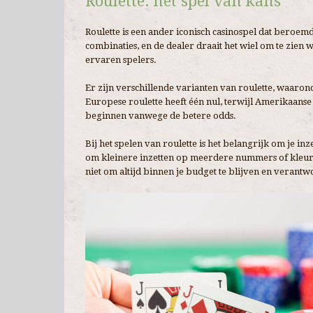
Roulette: het spel van kans
Roulette is een ander iconisch casinospel dat beroem
combinaties, en de dealer draait het wiel om te zien 
ervaren spelers.
Er zijn verschillende varianten van roulette, waarond
Europese roulette heeft één nul, terwijl Amerikaans
beginnen vanwege de betere odds.
Bij het spelen van roulette is het belangrijk om je i
om kleinere inzetten op meerdere nummers of kleuren
niet om altijd binnen je budget te blijven en verantw