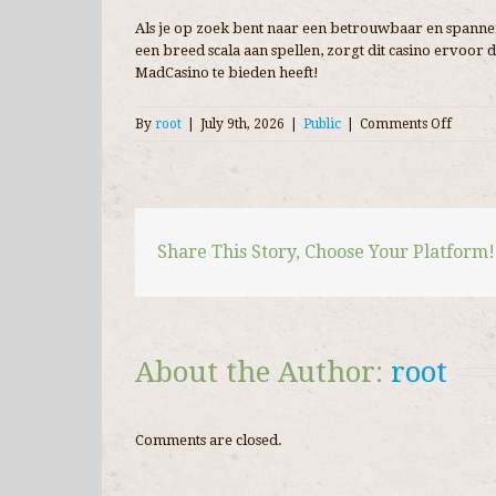
Als je op zoek bent naar een betrouwbaar en spannen
een breed scala aan spellen, zorgt dit casino ervoo
MadCasino te bieden heeft!
on
By
root
|
July 9th, 2026
|
Public
|
Comments Off
Popula
casinos
uitgele
een
gids
Share This Story, Choose Your Platform!
voor
beginn
About the Author: 
root
Comments are closed.