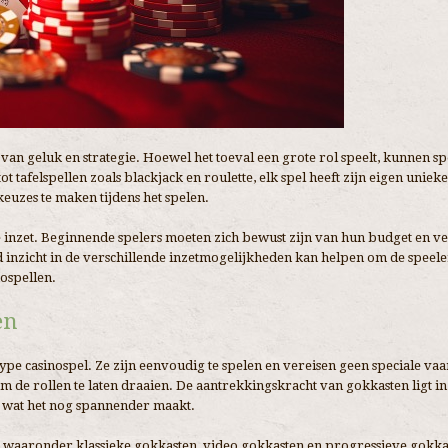
van geluk en strategie. Hoewel het toeval een grote rol speelt, kunnen s
tot tafelspellen zoals blackjack en roulette, elk spel heeft zijn eigen un
uzes te maken tijdens het spelen.
 inzet. Beginnende spelers moeten zich bewust zijn van hun budget en v
 inzicht in de verschillende inzetmogelijkheden kan helpen om de speele
ospellen.
en
ype casinospel. Ze zijn eenvoudig te spelen en vereisen geen speciale va
om de rollen te laten draaien. De aantrekkingskracht van gokkasten ligt 
, wat het nog spannender maakt.
, waaronder klassieke gokkasten, video gokkasten en progressieve gokka