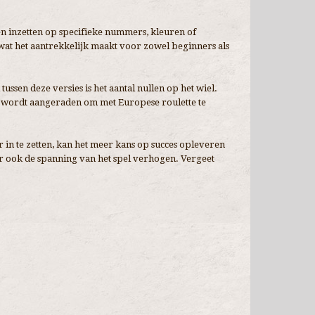
nen inzetten op specifieke nummers, kleuren of
, wat het aantrekkelijk maakt voor zowel beginners als
ssen deze versies is het aantal nullen op het wiel.
rs wordt aangeraden om met Europese roulette te
r in te zetten, kan het meer kans op succes opleveren
ar ook de spanning van het spel verhogen. Vergeet