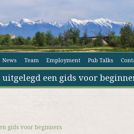
News
Team
Employment
Pub Talks
Cont
 uitgelegd een gids voor beginne
een gids voor beginners