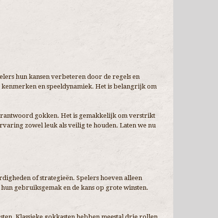
pelers hun kansen verbeteren door de regels en
ieke kenmerken en speeldynamiek. Het is belangrijk om
erantwoord gokken. Het is gemakkelijk om verstrikt
rvaring zowel leuk als veilig te houden. Laten we nu
ardigheden of strategieën. Spelers hoeven alleen
in hun gebruiksgemak en de kans op grote winsten.
sten. Klassieke gokkasten hebben meestal drie rollen