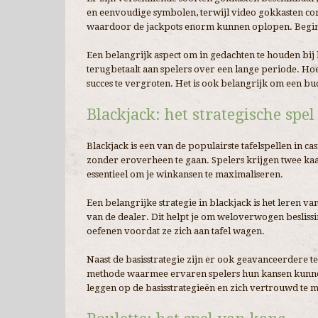
en eenvoudige symbolen, terwijl video gokkasten c
waardoor de jackpots enorm kunnen oplopen. Beginne
Een belangrijk aspect om in gedachten te houden bij 
terugbetaalt aan spelers over een lange periode. H
succes te vergroten. Het is ook belangrijk om een bu
Blackjack: het strategische spel
Blackjack is een van de populairste tafelspellen in ca
zonder eroverheen te gaan. Spelers krijgen twee kaa
essentieel om je winkansen te maximaliseren.
Een belangrijke strategie in blackjack is het leren v
van de dealer. Dit helpt je om weloverwogen besliss
oefenen voordat ze zich aan tafel wagen.
Naast de basisstrategie zijn er ook geavanceerdere tec
methode waarmee ervaren spelers hun kansen kunnen v
leggen op de basisstrategieën en zich vertrouwd te 