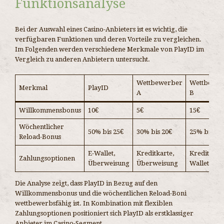
Funktionsanalyse
Bei der Auswahl eines Casino-Anbieters ist es wichtig, die
verfügbaren Funktionen und deren Vorteile zu vergleichen.
Im Folgenden werden verschiedene Merkmale von PlayID im
Vergleich zu anderen Anbietern untersucht.
Wettbewerber
Wettbewer
Merkmal
PlayID
A
B
Willkommensbonus
10€
5€
15€
Wöchentlicher
50% bis 25€
30% bis 20€
25% bis 15
Reload-Bonus
E-Wallet,
Kreditkarte,
Kreditkarte
Zahlungsoptionen
Überweisung
Überweisung
Wallet
Die Analyse zeigt, dass PlayID in Bezug auf den
Willkommensbonus und die wöchentlichen Reload-Boni
wettbewerbsfähig ist. In Kombination mit flexiblen
Zahlungsoptionen positioniert sich PlayID als erstklassiger
Anbieter im Casino-Segment.