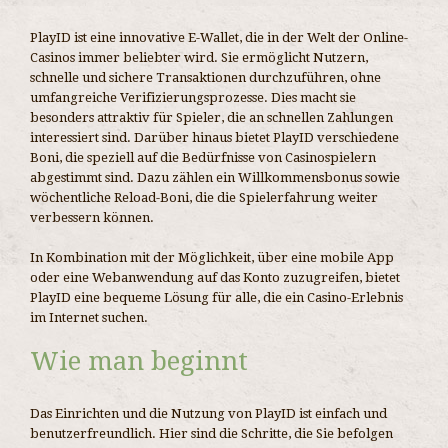
PlayID ist eine innovative E-Wallet, die in der Welt der Online-
Casinos immer beliebter wird. Sie ermöglicht Nutzern,
schnelle und sichere Transaktionen durchzuführen, ohne
umfangreiche Verifizierungsprozesse. Dies macht sie
besonders attraktiv für Spieler, die an schnellen Zahlungen
interessiert sind. Darüber hinaus bietet PlayID verschiedene
Boni, die speziell auf die Bedürfnisse von Casinospielern
abgestimmt sind. Dazu zählen ein Willkommensbonus sowie
wöchentliche Reload-Boni, die die Spielerfahrung weiter
verbessern können.
In Kombination mit der Möglichkeit, über eine mobile App
oder eine Webanwendung auf das Konto zuzugreifen, bietet
PlayID eine bequeme Lösung für alle, die ein Casino-Erlebnis
im Internet suchen.
Wie man beginnt
Das Einrichten und die Nutzung von PlayID ist einfach und
benutzerfreundlich. Hier sind die Schritte, die Sie befolgen