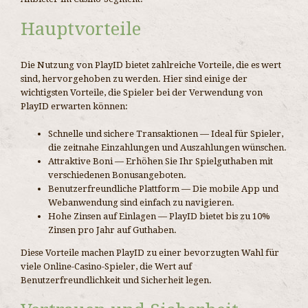
Hauptvorteile
Die Nutzung von PlayID bietet zahlreiche Vorteile, die es wert
sind, hervorgehoben zu werden. Hier sind einige der
wichtigsten Vorteile, die Spieler bei der Verwendung von
PlayID erwarten können:
Schnelle und sichere Transaktionen — Ideal für Spieler,
die zeitnahe Einzahlungen und Auszahlungen wünschen.
Attraktive Boni — Erhöhen Sie Ihr Spielguthaben mit
verschiedenen Bonusangeboten.
Benutzerfreundliche Plattform — Die mobile App und
Webanwendung sind einfach zu navigieren.
Hohe Zinsen auf Einlagen — PlayID bietet bis zu 10%
Zinsen pro Jahr auf Guthaben.
Diese Vorteile machen PlayID zu einer bevorzugten Wahl für
viele Online-Casino-Spieler, die Wert auf
Benutzerfreundlichkeit und Sicherheit legen.