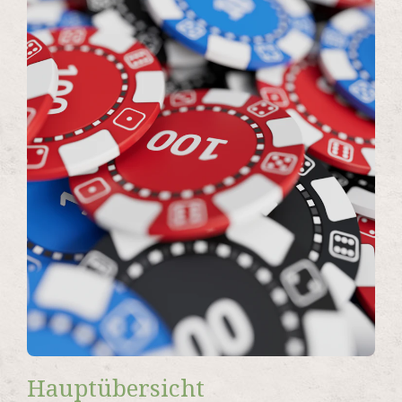
Hauptübersicht