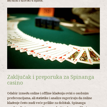
istražiti i uživati u njima.
Zaključak i preporuka za Spinanga
casino
Odabir između online i offline klađenja ovisi o osobnim
preferencijama, ali statistike i analize sugeriraju da online
klađenje često nudi veće prilike za dobitak. Spinanga