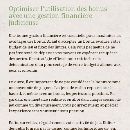
Optimiser l’utilisation des bonus
avec une gestion financière
judicieuse
Une bonne gestion financière est essentielle pour maximiser les
avantages des bonus. Avant d’accepter un bonus, évaluez votre
budget de jeu et fixez des limites. Cela vous permettra de ne
pas être tenté de dépasser vos moyens en espérant récupérer
des pertes. Une stratégie efficace pourrait inclure la
détermination d’un pourcentage de votre budget à allouer aux
jeux avec bonus.
En outre, il est important de ne pas considérer le bonus comme
un moyen sûr de gagner. Les jeux de casino reposent sur le
hasard, et même avec un bonus, les pertes sont possibles. En
gardant une mentalité réaliste et en abordant chaque session de
jeu comme un divertissement, vous pourrez mieux apprécier
l’expérience sans vous sentir sous pression.
Enfin, surveillez régulièrement votre activité de jeu. Utilisez
des outils fournis par le casino, comme les historiques de jeu,