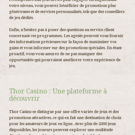
votre niveau, vous pouvez bénéficier de promotions plus
généreuses et de services personnalisés, tels que des conseillers
de jeu dédiés.
Enfin, n’hésitez pas à poser des questions au service client
concernant ces programmes. Les agents peuvent vous fournir
des informations précieuses sur la façon de maximiser vos
gains et vous informer sur des promotions spéciales. En étant
proactif, vous vous assurez de ne pas manquer des
opportunités qui pourraient améliorer votre expérience de
jeu.
Thor Casino : Une plateforme à
découvrir
Thor Casino se distingue par une offre variée de jeux et des
promotions attractives, ce qui en fait une destination de choix
pour les amateurs de jeux en ligne. Avec plus de 2000 jeux
disponibles, les joueurs peuvent explorer une multitude