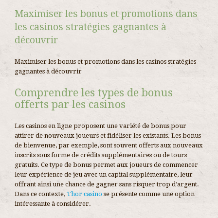
Maximiser les bonus et promotions dans
les casinos stratégies gagnantes à
découvrir
Maximiser les bonus et promotions dans les casinos stratégies
gagnantes à découvrir
Comprendre les types de bonus
offerts par les casinos
Les casinos en ligne proposent une variété de bonus pour
attirer de nouveaux joueurs et fidéliser les existants. Les bonus
de bienvenue, par exemple, sont souvent offerts aux nouveaux
inscrits sous forme de crédits supplémentaires ou de tours
gratuits. Ce type de bonus permet aux joueurs de commencer
leur expérience de jeu avec un capital supplémentaire, leur
offrant ainsi une chance de gagner sans risquer trop d’argent.
Dans ce contexte,
Thor casino
se présente comme une option
intéressante à considérer.