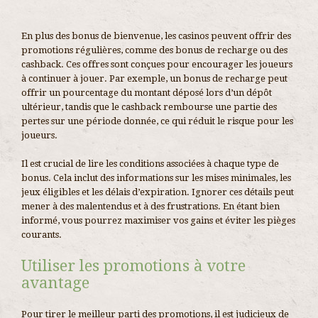
En plus des bonus de bienvenue, les casinos peuvent offrir des
promotions régulières, comme des bonus de recharge ou des
cashback. Ces offres sont conçues pour encourager les joueurs
à continuer à jouer. Par exemple, un bonus de recharge peut
offrir un pourcentage du montant déposé lors d’un dépôt
ultérieur, tandis que le cashback rembourse une partie des
pertes sur une période donnée, ce qui réduit le risque pour les
joueurs.
Il est crucial de lire les conditions associées à chaque type de
bonus. Cela inclut des informations sur les mises minimales, les
jeux éligibles et les délais d’expiration. Ignorer ces détails peut
mener à des malentendus et à des frustrations. En étant bien
informé, vous pourrez maximiser vos gains et éviter les pièges
courants.
Utiliser les promotions à votre
avantage
Pour tirer le meilleur parti des promotions, il est judicieux de