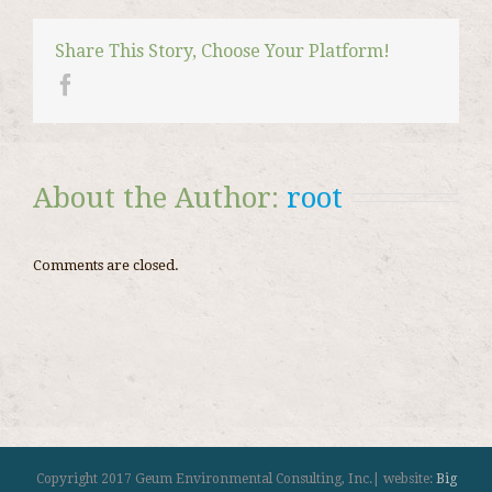
bonus
et
promotions
Share This Story, Choose Your Platform!
dans
les
casinos
stratégies
gagnantes
à
About the Author: 
root
découvrir
Comments are closed.
Copyright 2017 Geum Environmental Consulting, Inc.| website:
Big