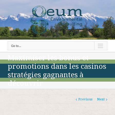
Go to...
Maximiser les bonus et
promotions dans les casinos
stratégies gagnantes à
découvrir
Previous
Next