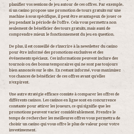
planifier vos sessions de jeu autour de ces offres. Par exemple,
si un casino propose une promotion de tours gratuits sur une
machine à sous spécifique, il peut être avantageux de jouer ce
jeu pendant la période de l’offre. Cela vous permettra non
seulement de bénéficier des tours gratuits, mais aussi de
comprendre mieux le fonctionnement du jeu en question.
De plus, il est conseillé de s’inscrire à la newsletter du casino
pour être informé des promotions exclusives et des
événements spéciaux. Ces informations peuvent inclure des
tournois ou des bonus temporaires qui ne sont pas toujours
bien annoncés sur le site. En restant informé, vous maximisez
vos chances de bénéficier de ces offres avant qu’elles
n’expirent.
Une autre stratégie efficace consiste à comparer les offres de
différents casinos. Les casinos en ligne sont en concurrence
constante pour attirer les joueurs, ce qui signifie que les
promotions peuvent varier considérablement. Prendre le
temps de rechercher les meilleures offres vous permettra de
choisir un casino qui vous offre le plus de valeur pour votre
investissement.