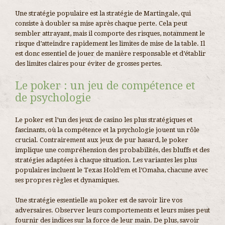
Une stratégie populaire est la stratégie de Martingale, qui
consiste à doubler sa mise après chaque perte. Cela peut
sembler attrayant, mais il comporte des risques, notamment le
risque d’atteindre rapidement les limites de mise de la table. Il
est donc essentiel de jouer de manière responsable et d’établir
des limites claires pour éviter de grosses pertes.
Le poker : un jeu de compétence et
de psychologie
Le poker est l’un des jeux de casino les plus stratégiques et
fascinants, où la compétence et la psychologie jouent un rôle
crucial. Contrairement aux jeux de pur hasard, le poker
implique une compréhension des probabilités, des bluffs et des
stratégies adaptées à chaque situation. Les variantes les plus
populaires incluent le Texas Hold’em et l’Omaha, chacune avec
ses propres règles et dynamiques.
Une stratégie essentielle au poker est de savoir lire vos
adversaires. Observer leurs comportements et leurs mises peut
fournir des indices sur la force de leur main. De plus, savoir