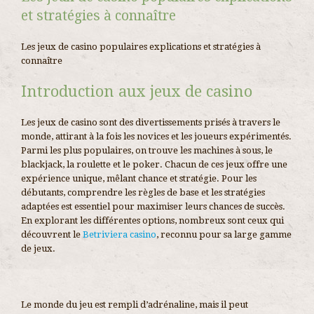
et stratégies à connaître
Les jeux de casino populaires explications et stratégies à
connaître
Introduction aux jeux de casino
Les jeux de casino sont des divertissements prisés à travers le
monde, attirant à la fois les novices et les joueurs expérimentés.
Parmi les plus populaires, on trouve les machines à sous, le
blackjack, la roulette et le poker. Chacun de ces jeux offre une
expérience unique, mêlant chance et stratégie. Pour les
débutants, comprendre les règles de base et les stratégies
adaptées est essentiel pour maximiser leurs chances de succès.
En explorant les différentes options, nombreux sont ceux qui
découvrent le
Betriviera casino
, reconnu pour sa large gamme
de jeux.
Le monde du jeu est rempli d’adrénaline, mais il peut