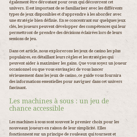
également être déroutant pour ceux qui découvrent cet
univers. Il est important de se familiariser avec les différents
types de jeux disponibles et d’apprendre à les aborder avec
une stratégie bien définie. En se concentrant sur quelques jeux
clés, les joueurs peuvent développer des compétences qui leur
permettront de prendre des décisions éclairées lors de leurs
sessions de jeu.
Dans cet article, nous explorerons les jeux de casino les plus
populaires, en détaillant leurs règles et les stratégies qui
peuvent aider à maximiser les gains. Que vous soyez un joueur
occasionnel ou que vous envisagiez de vous lancer
sérieusement dans les jeux de casino, ce guide vous fournira
des informations essentielles pour naviguer dans cet univers
fascinant.
Les machines à sous : un jeu de
chance accessible
Les machines à sous sont souvent le premier choix pour les
nouveaux joueurs en raison de leur simplicité. Elles
fonctionnent sur un principe de rouleaux qui tournent et