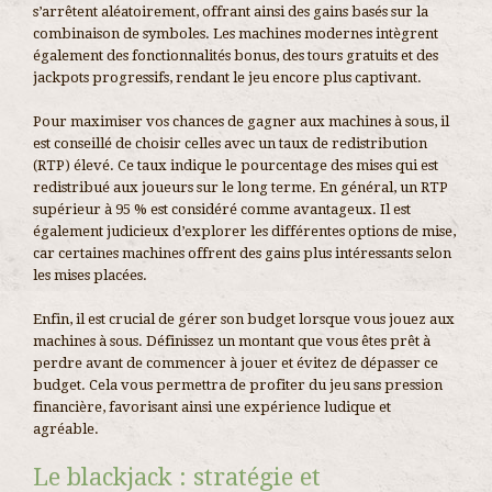
s’arrêtent aléatoirement, offrant ainsi des gains basés sur la
combinaison de symboles. Les machines modernes intègrent
également des fonctionnalités bonus, des tours gratuits et des
jackpots progressifs, rendant le jeu encore plus captivant.
Pour maximiser vos chances de gagner aux machines à sous, il
est conseillé de choisir celles avec un taux de redistribution
(RTP) élevé. Ce taux indique le pourcentage des mises qui est
redistribué aux joueurs sur le long terme. En général, un RTP
supérieur à 95 % est considéré comme avantageux. Il est
également judicieux d’explorer les différentes options de mise,
car certaines machines offrent des gains plus intéressants selon
les mises placées.
Enfin, il est crucial de gérer son budget lorsque vous jouez aux
machines à sous. Définissez un montant que vous êtes prêt à
perdre avant de commencer à jouer et évitez de dépasser ce
budget. Cela vous permettra de profiter du jeu sans pression
financière, favorisant ainsi une expérience ludique et
agréable.
Le blackjack : stratégie et