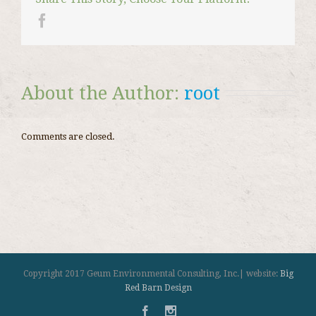
explications
et
stratégies
à
connaître
About the Author: 
root
Comments are closed.
Copyright 2017 Geum Environmental Consulting, Inc.| website:
Big
Red Barn Design