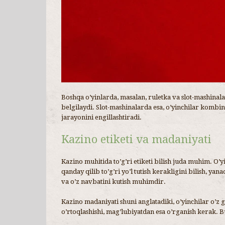
Boshqa o’yinlarda, masalan, ruletka va slot-mashinalar
belgilaydi. Slot-mashinalarda esa, o’yinchilar kombina
jarayonini engillashtiradi.
Kazino etiketi va madaniyati
Kazino muhitida to’g’ri etiketi bilish juda muhim. O’
qanday qilib to’g’ri yo’l tutish kerakligini bilish, 
va o’z navbatini kutish muhimdir.
Kazino madaniyati shuni anglatadiki, o’yinchilar o’z g
o’rtoqlashishi, mag’lubiyatdan esa o’rganish kerak. Bu