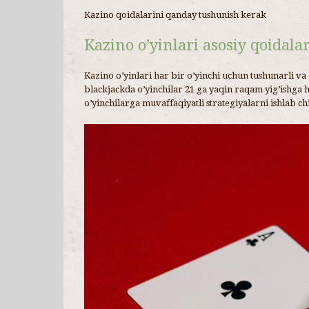
Kazino qoidalarini qanday tushunish kerak
Kazino o’yinlari asosiy qoidalar
Kazino o’yinlari har bir o’yinchi uchun tushunarli va 
blackjackda o’yinchilar 21 ga yaqin raqam yig’ishga 
o’yinchilarga muvaffaqiyatli strategiyalarni ishlab c