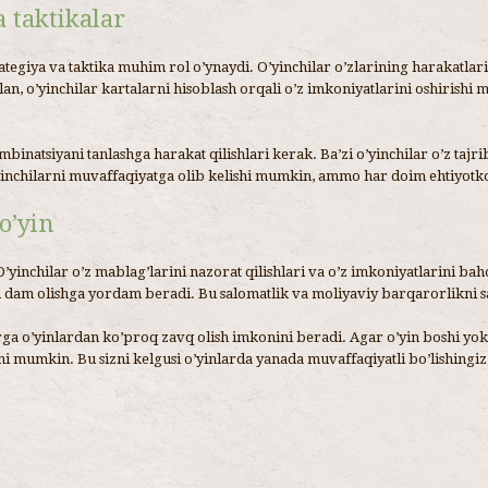
a taktikalar
tegiya va taktika muhim rol o’ynaydi. O’yinchilar o’zlarining harakatlarin
alan, o’yinchilar kartalarni hisoblash orqali o’z imkoniyatlarini oshirishi
ombinatsiyani tanlashga harakat qilishlari kerak. Ba’zi o’yinchilar o’z ta
 o’yinchilarni muvaffaqiyatga olib kelishi mumkin, ammo har doim ehtiyotk
o’yin
’yinchilar o’z mablag’larini nazorat qilishlari va o’z imkoniyatlarini bah
an dam olishga yordam beradi. Bu salomatlik va moliyaviy barqarorlikni s
arga o’yinlardan ko’proq zavq olish imkonini beradi. Agar o’yin boshi yoki
ishi mumkin. Bu sizni kelgusi o’yinlarda yanada muvaffaqiyatli bo’lishingi