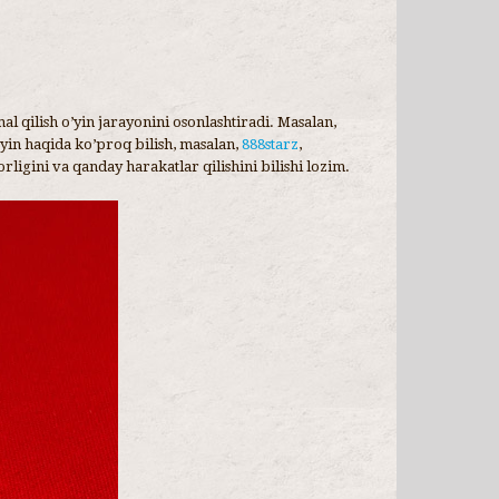
al qilish o’yin jarayonini osonlashtiradi. Masalan,
’yin haqida ko’proq bilish, masalan,
888starz
,
ligini va qanday harakatlar qilishini bilishi lozim.