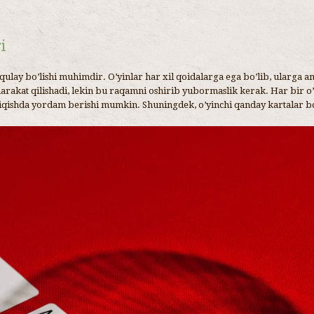
i
qulay bo’lishi muhimdir. O’yinlar har xil qoidalarga ega bo’lib, ularga am
harakat qilishadi, lekin bu raqamni oshirib yubormaslik kerak. Har bir o
hiqishda yordam berishi mumkin. Shuningdek, o’yinchi qanday kartalar bor