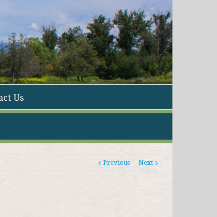
act Us
Previous
Next