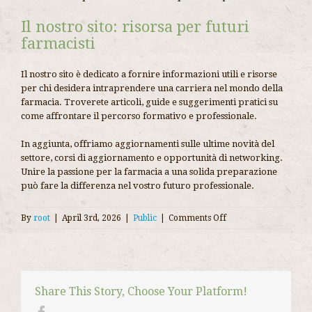
Il nostro sito: risorsa per futuri
farmacisti
Il nostro sito è dedicato a fornire informazioni utili e risorse
per chi desidera intraprendere una carriera nel mondo della
farmacia. Troverete articoli, guide e suggerimenti pratici su
come affrontare il percorso formativo e professionale.
In aggiunta, offriamo aggiornamenti sulle ultime novità del
settore, corsi di aggiornamento e opportunità di networking.
Unire la passione per la farmacia a una solida preparazione
può fare la differenza nel vostro futuro professionale.
on
By
root
|
April 3rd, 2026
|
Public
|
Comments Off
Iniziare
nel
mondo
della
farmacia
Share This Story, Choose Your Platform!
guida