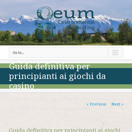
Go to...
Guida definitiva per
principianti ai giochi da
casino
Previous
Next
Guida definitiva per principianti ai giochi