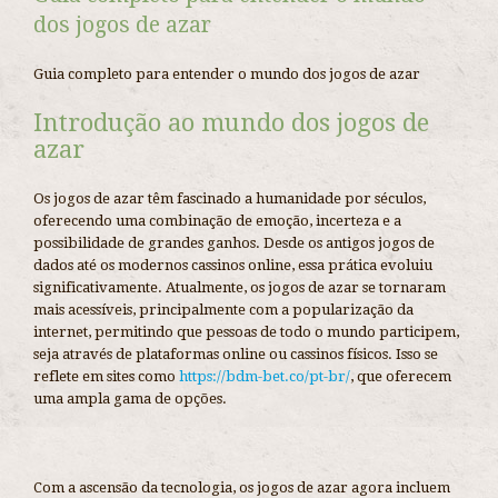
dos jogos de azar
Guia completo para entender o mundo dos jogos de azar
Introdução ao mundo dos jogos de
azar
Os jogos de azar têm fascinado a humanidade por séculos,
oferecendo uma combinação de emoção, incerteza e a
possibilidade de grandes ganhos. Desde os antigos jogos de
dados até os modernos cassinos online, essa prática evoluiu
significativamente. Atualmente, os jogos de azar se tornaram
mais acessíveis, principalmente com a popularização da
internet, permitindo que pessoas de todo o mundo participem,
seja através de plataformas online ou cassinos físicos. Isso se
reflete em sites como
https://bdm-bet.co/pt-br/
, que oferecem
uma ampla gama de opções.
Com a ascensão da tecnologia, os jogos de azar agora incluem