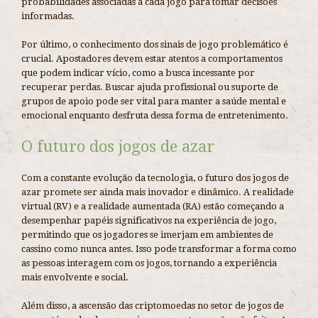
probabilidades associadas a cada jogo para tomar decisões
informadas.
Por último, o conhecimento dos sinais de jogo problemático é
crucial. Apostadores devem estar atentos a comportamentos
que podem indicar vício, como a busca incessante por
recuperar perdas. Buscar ajuda profissional ou suporte de
grupos de apoio pode ser vital para manter a saúde mental e
emocional enquanto desfruta dessa forma de entretenimento.
O futuro dos jogos de azar
Com a constante evolução da tecnologia, o futuro dos jogos de
azar promete ser ainda mais inovador e dinâmico. A realidade
virtual (RV) e a realidade aumentada (RA) estão começando a
desempenhar papéis significativos na experiência de jogo,
permitindo que os jogadores se imerjam em ambientes de
cassino como nunca antes. Isso pode transformar a forma como
as pessoas interagem com os jogos, tornando a experiência
mais envolvente e social.
Além disso, a ascensão das criptomoedas no setor de jogos de