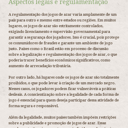
Aspectos legais e regulamentação
A regulamentação dos jogos de azar varia amplamente de um
país para outro e mesmo entre estados ou regiões. Em muitos
lugares, os jogos de azar são estritamente controlados,
exigindo licenciamento e supervisão governamental para
garantir a segurança dos jogadores. Isso é crucial, pois protege
os consumidores de fraudes e garante um ambiente de jogo
justo. Países como o Brasil estão em processo de discussão
sobre a legalização e regulamentação dos jogos de azar, o que
poderia trazer benefícios econômicos significativos, como
aumento de arrecadação tributária.
Por outro lado, há lugares onde os jogos de azar são totalmente
proibidos, o que pode levar à criação de um mercado negro.
Nesses casos, os jogadores podem ficar vulneráveis a práticas
desleais. A conscientização sobre a legalidade de cada forma de
jogo é essencial para quem deseja participar dessa atividade de
forma segura e responsável.
Além da legalidade, muitos países também impõem restrições
sobre a publicidade e promoção de jogos de azar. Essas