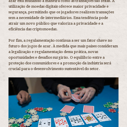
azar está mudando a maneira como as transações são feitas. A
utilização de moedas digitais oferece maior privacidade e
segurança, permitindo que os jogadores realizem transações
sem a necessidade de intermediários. Essa tendência pode
atrair um novo público que valoriza a privacidade e a
eficiência das criptomoedas.
Por fim, a regulamentação continua a ser um fator chave no
futuro dos jogos de azar. À medida que mais países consideram
a legalização e regulamentação dessa prática, novas
oportunidades e desafios surgirão. O equilíbrio entre a
proteção dos consumidores e a promoção da indústria será
crucial para o desenvolvimento sustentável do setor.