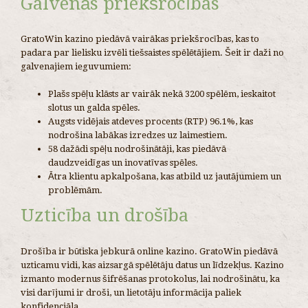
Galvenās priekšrocības
GratoWin kazino piedāvā vairākas priekšrocības, kas to
padara par lielisku izvēli tiešsaistes spēlētājiem. Šeit ir daži no
galvenajiem ieguvumiem:
Plašs spēļu klāsts ar vairāk nekā 3200 spēlēm, ieskaitot
slotus un galda spēles.
Augsts vidējais atdeves procents (RTP) 96.1%, kas
nodrošina labākas izredzes uz laimestiem.
58 dažādi spēļu nodrošinātāji, kas piedāvā
daudzveidīgas un inovatīvas spēles.
Ātra klientu apkalpošana, kas atbild uz jautājumiem un
problēmām.
Uzticība un drošība
Drošība ir būtiska jebkurā online kazino. GratoWin piedāvā
uzticamu vidi, kas aizsargā spēlētāju datus un līdzekļus. Kazino
izmanto modernus šifrēšanas protokolus, lai nodrošinātu, ka
visi darījumi ir droši, un lietotāju informācija paliek
konfidenciāla.