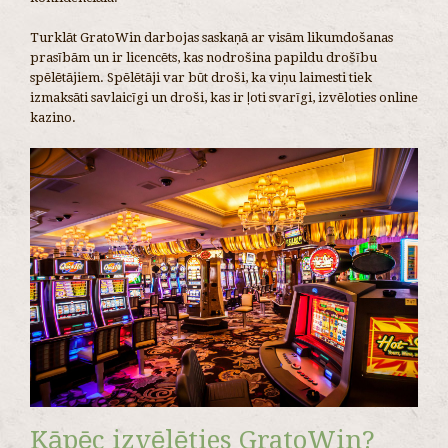
Turklāt GratoWin darbojas saskaņā ar visām likumdošanas
prasībām un ir licencēts, kas nodrošina papildu drošību
spēlētājiem. Spēlētāji var būt droši, ka viņu laimesti tiek
izmaksāti savlaicīgi un droši, kas ir ļoti svarīgi, izvēloties online
kazino.
Kāpēc izvēlēties GratoWin?