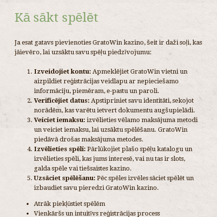
Kā sākt spēlēt
Ja esat gatavs pievienoties GratoWin kazino, šeit ir daži soļi, kas
jāievēro, lai uzsāktu savu spēļu piedzīvojumu:
Izveidojiet kontu:
Apmeklējiet GratoWin vietni un
aizpildiet reģistrācijas veidlapu ar nepieciešamo
informāciju, piemēram, e-pastu un paroli.
Verificējiet datus:
Apstipriniet savu identitāti, sekojot
norādēm, kas varētu ietvert dokumentu augšupielādi.
Veiciet iemaksu:
izvēlieties vēlamo maksājuma metodi
un veiciet iemaksu, lai uzsāktu spēlēšanu. GratoWin
piedāvā drošas maksājuma metodes.
Izvēlieties spēli:
Pārlūkojiet plašo spēļu katalogu un
izvēlieties spēli, kas jums interesē, vai nu tas ir slots,
galda spēle vai tiešsaistes kazino.
Uzsāciet spēlēšanu:
Pēc spēles izvēles sāciet spēlēt un
izbaudiet savu pieredzi GratoWin kazino.
Atrāk piekļūstiet spēlēm
Vienkāršs un intuitīvs reģistrācijas process