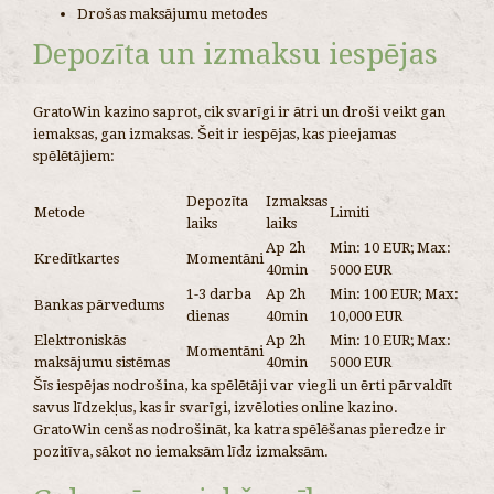
Drošas maksājumu metodes
Depozīta un izmaksu iespējas
GratoWin kazino saprot, cik svarīgi ir ātri un droši veikt gan
iemaksas, gan izmaksas. Šeit ir iespējas, kas pieejamas
spēlētājiem:
Depozīta
Izmaksas
Metode
Limiti
laiks
laiks
Ap 2h
Min: 10 EUR; Max:
Kredītkartes
Momentāni
40min
5000 EUR
1-3 darba
Ap 2h
Min: 100 EUR; Max:
Bankas pārvedums
dienas
40min
10,000 EUR
Elektroniskās
Ap 2h
Min: 10 EUR; Max:
Momentāni
maksājumu sistēmas
40min
5000 EUR
Šīs iespējas nodrošina, ka spēlētāji var viegli un ērti pārvaldīt
savus līdzekļus, kas ir svarīgi, izvēloties online kazino.
GratoWin cenšas nodrošināt, ka katra spēlēšanas pieredze ir
pozitīva, sākot no iemaksām līdz izmaksām.