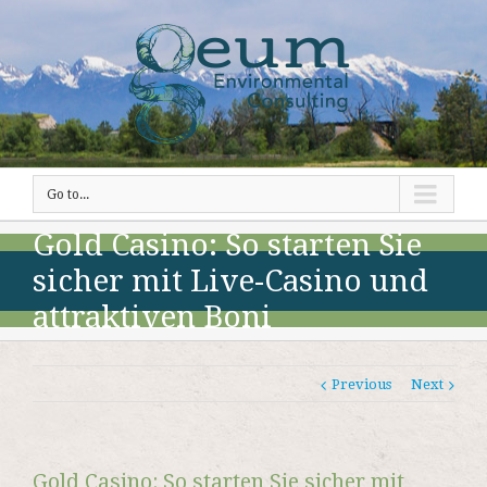
Go to...
Gold Casino: So starten Sie
sicher mit Live-Casino und
attraktiven Boni
Previous
Next
Gold Casino: So starten Sie sicher mit