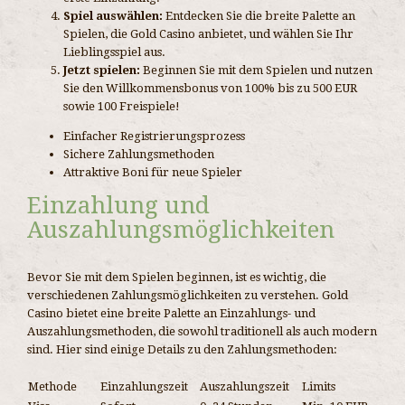
Spiel auswählen:
Entdecken Sie die breite Palette an
Spielen, die Gold Casino anbietet, und wählen Sie Ihr
Lieblingsspiel aus.
Jetzt spielen:
Beginnen Sie mit dem Spielen und nutzen
Sie den Willkommensbonus von 100% bis zu 500 EUR
sowie 100 Freispiele!
Einfacher Registrierungsprozess
Sichere Zahlungsmethoden
Attraktive Boni für neue Spieler
Einzahlung und
Auszahlungsmöglichkeiten
Bevor Sie mit dem Spielen beginnen, ist es wichtig, die
verschiedenen Zahlungsmöglichkeiten zu verstehen. Gold
Casino bietet eine breite Palette an Einzahlungs- und
Auszahlungsmethoden, die sowohl traditionell als auch modern
sind. Hier sind einige Details zu den Zahlungsmethoden:
Methode
Einzahlungszeit
Auszahlungszeit
Limits