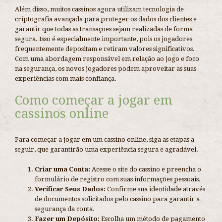
Além disso, muitos cassinos agora utilizam tecnologia de
criptografia avançada para proteger os dados dos clientes e
garantir que todas as transações sejam realizadas de forma
segura. Isso é especialmente importante, pois os jogadores
frequentemente depositam e retiram valores significativos.
Com uma abordagem responsável em relação ao jogo e foco
na segurança, os novos jogadores podem aproveitar as suas
experiências com mais confiança.
Como começar a jogar em
cassinos online
Para começar a jogar em um cassino online, siga as etapas a
seguir, que garantirão uma experiência segura e agradável.
Criar uma Conta:
Acesse o site do cassino e preencha o
formulário de registro com suas informações pessoais.
Verificar Seus Dados:
Confirme sua identidade através
de documentos solicitados pelo cassino para garantir a
segurança da conta.
Fazer um Depósito:
Escolha um método de pagamento