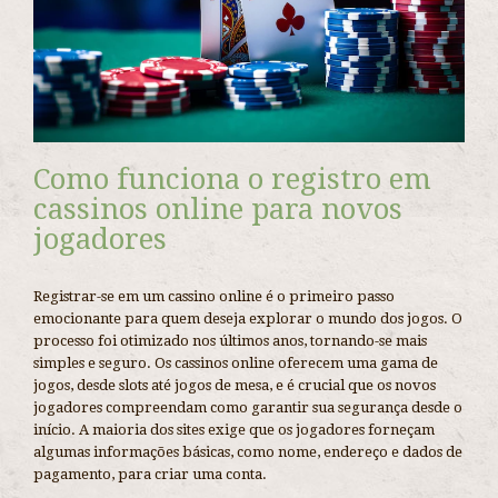
Como funciona o registro em
cassinos online para novos
jogadores
Registrar-se em um cassino online é o primeiro passo
emocionante para quem deseja explorar o mundo dos jogos. O
processo foi otimizado nos últimos anos, tornando-se mais
simples e seguro. Os cassinos online oferecem uma gama de
jogos, desde slots até jogos de mesa, e é crucial que os novos
jogadores compreendam como garantir sua segurança desde o
início. A maioria dos sites exige que os jogadores forneçam
algumas informações básicas, como nome, endereço e dados de
pagamento, para criar uma conta.