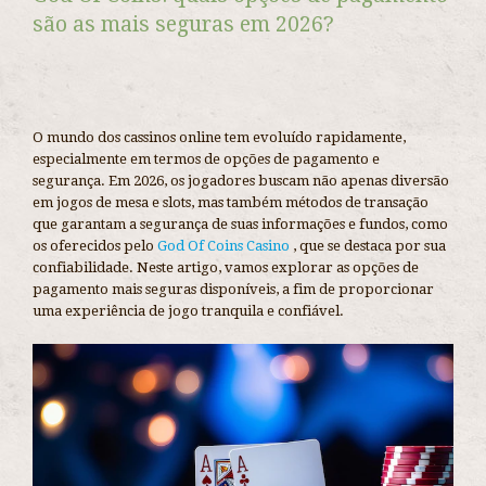
são as mais seguras em 2026?
O mundo dos cassinos online tem evoluído rapidamente,
especialmente em termos de opções de pagamento e
segurança. Em 2026, os jogadores buscam não apenas diversão
em jogos de mesa e slots, mas também métodos de transação
que garantam a segurança de suas informações e fundos, como
os oferecidos pelo
God Of Coins Casino
, que se destaca por sua
confiabilidade. Neste artigo, vamos explorar as opções de
pagamento mais seguras disponíveis, a fim de proporcionar
uma experiência de jogo tranquila e confiável.