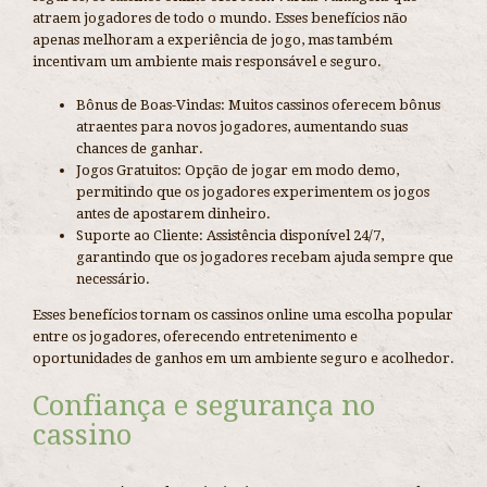
atraem jogadores de todo o mundo. Esses benefícios não
apenas melhoram a experiência de jogo, mas também
incentivam um ambiente mais responsável e seguro.
Bônus de Boas-Vindas: Muitos cassinos oferecem bônus
atraentes para novos jogadores, aumentando suas
chances de ganhar.
Jogos Gratuitos: Opção de jogar em modo demo,
permitindo que os jogadores experimentem os jogos
antes de apostarem dinheiro.
Suporte ao Cliente: Assistência disponível 24/7,
garantindo que os jogadores recebam ajuda sempre que
necessário.
Esses benefícios tornam os cassinos online uma escolha popular
entre os jogadores, oferecendo entretenimento e
oportunidades de ganhos em um ambiente seguro e acolhedor.
Confiança e segurança no
cassino