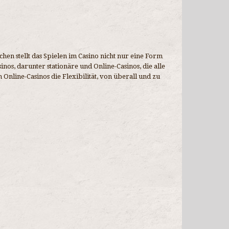
chen stellt das Spielen im Casino nicht nur eine Form
nos, darunter stationäre und Online-Casinos, die alle
nline-Casinos die Flexibilität, von überall und zu