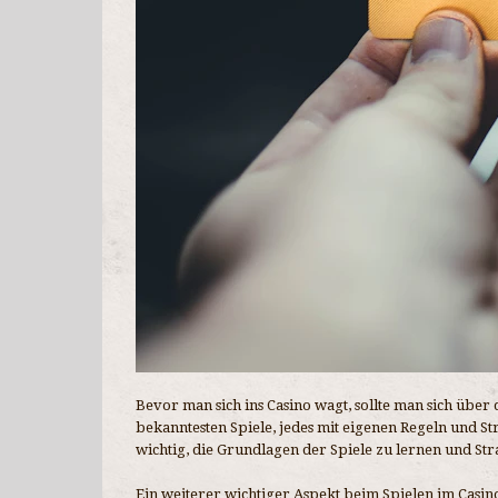
Bevor man sich ins Casino wagt, sollte man sich über
bekanntesten Spiele, jedes mit eigenen Regeln und St
wichtig, die Grundlagen der Spiele zu lernen und S
Ein weiterer wichtiger Aspekt beim Spielen im Casino 