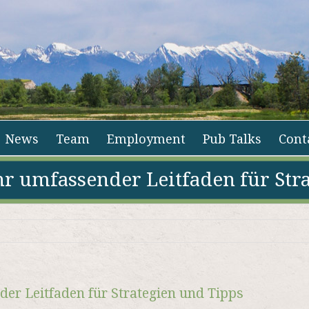
News
Team
Employment
Pub Talks
Cont
hr umfassender Leitfaden für Str
der Leitfaden für Strategien und Tipps