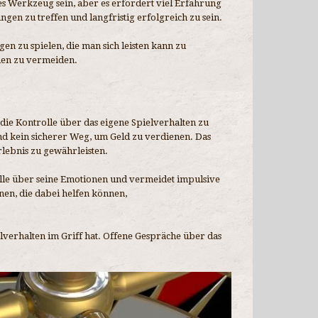
es Werkzeug sein, aber es erfordert viel Erfahrung
gen zu treffen und langfristig erfolgreich zu sein.
en zu spielen, die man sich leisten kann zu
onen zu vermeiden.
d die Kontrolle über das eigene Spielverhalten zu
 und kein sicherer Weg, um Geld zu verdienen. Das
lebnis zu gewährleisten.
rolle über seine Emotionen und vermeidet impulsive
onen, die dabei helfen können,
lverhalten im Griff hat. Offene Gespräche über das