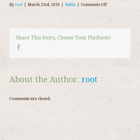
on
By
root
|
March 23rd, 2026
|
Public
|
Comments Off
El
impacto
del
juego
en
Share This Story, Choose Your Platform!
la
salud
mental
comprensión
y
prevención
About the Author: 
root
con
fruit
party
Comments are closed.