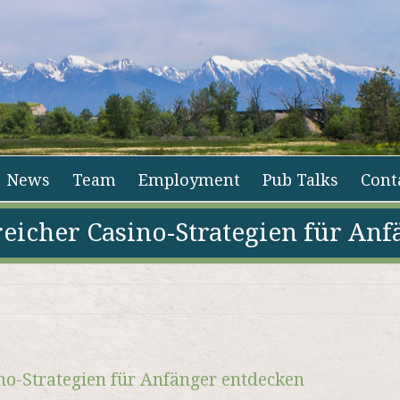
News
Team
Employment
Pub Talks
Cont
eicher Casino-Strategien für An
no-Strategien für Anfänger entdecken