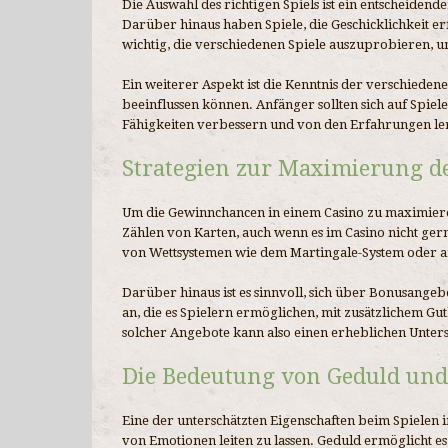
Die Auswahl des richtigen Spiels ist ein entscheiden
Darüber hinaus haben Spiele, die Geschicklichkeit e
wichtig, die verschiedenen Spiele auszuprobieren, 
Ein weiterer Aspekt ist die Kenntnis der verschieden
beeinflussen können. Anfänger sollten sich auf Spie
Fähigkeiten verbessern und von den Erfahrungen le
Strategien zur Maximierung 
Um die Gewinnchancen in einem Casino zu maximieren,
Zählen von Karten, auch wenn es im Casino nicht ger
von Wettsystemen wie dem Martingale-System oder 
Darüber hinaus ist es sinnvoll, sich über Bonusang
an, die es Spielern ermöglichen, mit zusätzlichem G
solcher Angebote kann also einen erheblichen Unter
Die Bedeutung von Geduld und 
Eine der unterschätzten Eigenschaften beim Spielen in 
von Emotionen leiten zu lassen. Geduld ermöglicht es