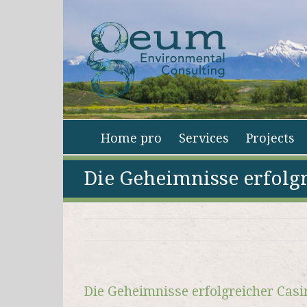
Home pro
Services
Projects
Die Geheimnisse erfolgr
Die Geheimnisse erfolgreicher Casi