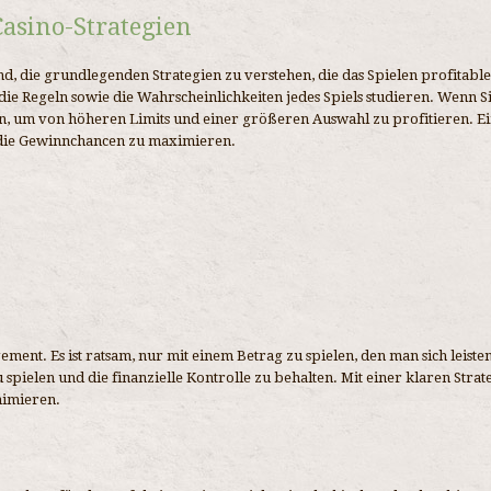
Casino-Strategien
dend, die grundlegenden Strategien zu verstehen, die das Spielen profita
e Regeln sowie die Wahrscheinlichkeiten jedes Spiels studieren. Wenn Sie
n, um von höheren Limits und einer größeren Auswahl zu profitieren. Ein 
d die Gewinnchancen zu maximieren.
ment. Es ist ratsam, nur mit einem Betrag zu spielen, den man sich leiste
pielen und die finanzielle Kontrolle zu behalten. Mit einer klaren Strat
nimieren.