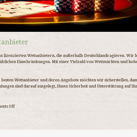
tanbieter
n lizenzierten Wettanbietern, die außerhalb Deutschlands agieren. Wir 
üblichen Einschränkungen. Mit einer Vielzahl von Wettmärkten und hohen
 besten Wettanbieter und deren Angebote möchten wir sicherstellen, dass
lungen sind darauf ausgelegt, Ihnen Sicherheit und Unterstützung auf I
on
nts Off
Die
Geheimnisse
erfolgreicher
Casino-
Strategien