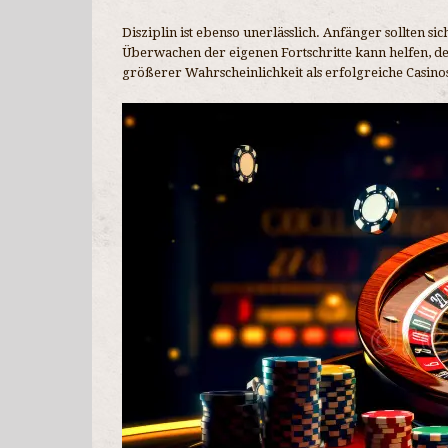
Disziplin ist ebenso unerlässlich. Anfänger sollten s
Überwachen der eigenen Fortschritte kann helfen, de
größerer Wahrscheinlichkeit als erfolgreiche Casin