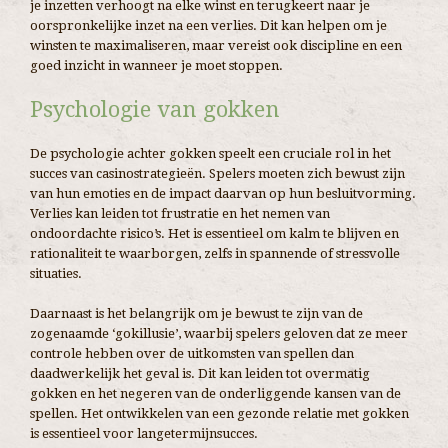
je inzetten verhoogt na elke winst en terugkeert naar je
oorspronkelijke inzet na een verlies. Dit kan helpen om je
winsten te maximaliseren, maar vereist ook discipline en een
goed inzicht in wanneer je moet stoppen.
Psychologie van gokken
De psychologie achter gokken speelt een cruciale rol in het
succes van casinostrategieën. Spelers moeten zich bewust zijn
van hun emoties en de impact daarvan op hun besluitvorming.
Verlies kan leiden tot frustratie en het nemen van
ondoordachte risico’s. Het is essentieel om kalm te blijven en
rationaliteit te waarborgen, zelfs in spannende of stressvolle
situaties.
Daarnaast is het belangrijk om je bewust te zijn van de
zogenaamde ‘gokillusie’, waarbij spelers geloven dat ze meer
controle hebben over de uitkomsten van spellen dan
daadwerkelijk het geval is. Dit kan leiden tot overmatig
gokken en het negeren van de onderliggende kansen van de
spellen. Het ontwikkelen van een gezonde relatie met gokken
is essentieel voor langetermijnsucces.