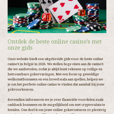
Ontdek de beste online casino’s met
onze gids
Onze website biedt een uitgebreide gids voor de beste online
casino’s in België in 2026. We stellen hoge eisen aan de casino’s
die we aanbevelen, zodat je altijd kunt rekenen op veilige en
betrouwbare gokervaringen. Met een focus op geweldige
welkomstbonussen en een breed scala aan spellen, helpen we
je om het perfecte online casino te vinden dat aansluit bij jouw
gokvoorkeuren.
Bovendien informeren we je over financiële voordelen zoals
cashback bonussen en de mogelijkheid om met cryptovaluta te
betalen. Ons doel is om jouw online gokavonturen zo plezierig