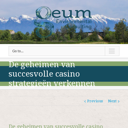
Go to...
De geheimen van
succesvolle casino
strategieën verkennen
Previous
Next
De geheimen van succesvolle casino