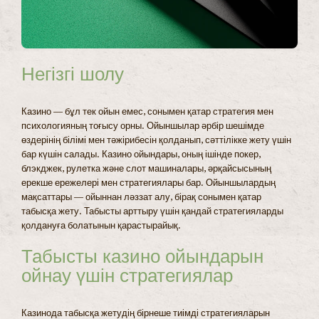
Негізгі шолу
Казино — бұл тек ойын емес, сонымен қатар стратегия мен
психологияның тоғысу орны. Ойыншылар әрбір шешімде
өздерінің білімі мен тәжірибесін қолданып, сәттілікке жету үшін
бар күшін салады. Казино ойындары, оның ішінде покер,
блэкджек, рулетка және слот машиналары, әрқайсысының
ерекше ережелері мен стратегиялары бар. Ойыншылардың
мақсаттары — ойыннан ләззат алу, бірақ сонымен қатар
табысқа жету. Табысты арттыру үшін қандай стратегияларды
қолдануға болатынын қарастырайық.
Табысты казино ойындарын
ойнау үшін стратегиялар
Казинода табысқа жетудің бірнеше тиімді стратегияларын