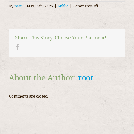
on
By
root
|
May 18th, 2026
|
Public
|
Comments Off
Казиноның
сиқыры:
табысқа
жетудің
7
Share This Story, Choose Your Platform!
тиімді
стратегиясы
Казино
—
ойын-
сауық
About the Author: 
root
пен
адреналиннің
бірегей
әлемі.
Comments are closed.
Оның
сиқыры
т