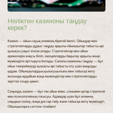
Неліктен казиноны таңдау
керек?
Казино — ойын-сауық әлемінің бірегей бөлігі. Ойындар мен
стратегияларды дұрыс таңдау арқылы ойыншылар табысты әрі
қызықты уақыт өткізе алады. Стратегиялар мен ойын
ережелерін жақсы біліп, эмоцияларды бақылау арқылы жеңіс
мүмкіндігін арттыруға болады. Сапалы казиноны таңдау — бұл
ойын тәжірибеңізді қызықты әрі табысты ету үшін маңызды
қадам. Ойыншылардың қызығушылығы мен табысқа жету
жолында әрдайым жаңа мүмкіндіктер мен стратегияларды
зерттеп отыру қажет.
Соңында, казино — бұл тек ойын емес, сонымен қатар стратегия
мен психологияның тоғысуы. Адамдар үшін бұл әлемнің
сиқырын сезіну, жаңа достар табу және табысқа жету мүмкіндігі.
Ойыншыларға сәттілік тілейміз!