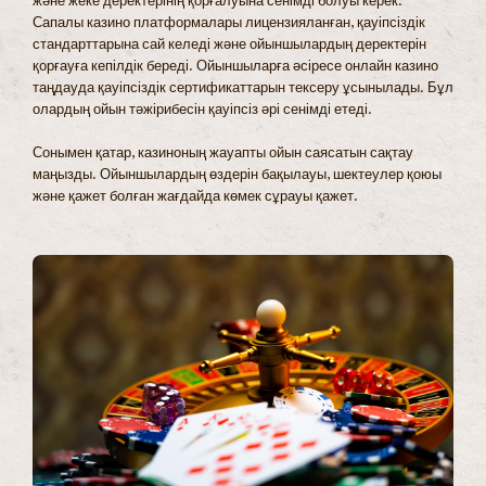
және жеке деректерінің қорғалуына сенімді болуы керек.
Сапалы казино платформалары лицензияланған, қауіпсіздік
стандарттарына сай келеді және ойыншылардың деректерін
қорғауға кепілдік береді. Ойыншыларға әсіресе онлайн казино
таңдауда қауіпсіздік сертификаттарын тексеру ұсынылады. Бұл
олардың ойын тәжірибесін қауіпсіз әрі сенімді етеді.
Сонымен қатар, казиноның жауапты ойын саясатын сақтау
маңызды. Ойыншылардың өздерін бақылауы, шектеулер қоюы
және қажет болған жағдайда көмек сұрауы қажет.